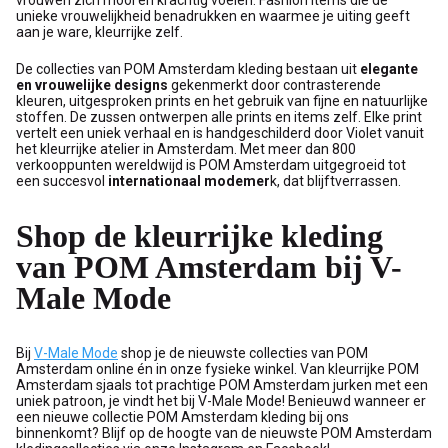
vrouwen zich mooi en krachtig voelen. Fashion items die de
unieke vrouwelijkheid benadrukken en waarmee je uiting geeft
aan je ware, kleurrijke zelf.
De collecties van POM Amsterdam kleding bestaan uit
elegante
en vrouwelijke designs
gekenmerkt door contrasterende
kleuren, uitgesproken prints en het gebruik van fijne en natuurlijke
stoffen. De zussen ontwerpen alle prints en items zelf. Elke print
vertelt een uniek verhaal en is handgeschilderd door Violet vanuit
het kleurrijke atelier in Amsterdam. Met meer dan 800
verkooppunten wereldwijd is POM Amsterdam uitgegroeid tot
een succesvol
internationaal modemer
k, dat blijftverrassen.
Shop de kleurrijke kleding
van POM Amsterdam bij V-
Male Mode
Bij
V-Male Mode
shop je de nieuwste collecties van POM
Amsterdam online én in onze fysieke winkel. Van kleurrijke POM
Amsterdam sjaals tot prachtige POM Amsterdam jurken met een
uniek patroon, je vindt het bij V-Male Mode! Benieuwd wanneer er
een nieuwe collectie POM Amsterdam kleding bij ons
binnenkomt? Blijf op de hoogte van de nieuwste POM Amsterdam