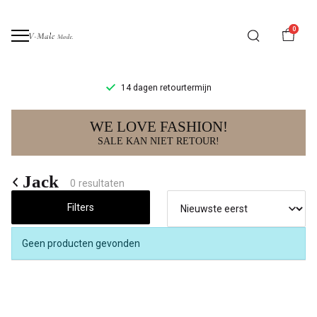
0
14 dagen retourtermijn
Jack
WE LOVE FASHION!
-
SALE KAN NIET RETOUR!
V-
Jack
0 resultaten
male
Filters
mode
Geen producten gevonden