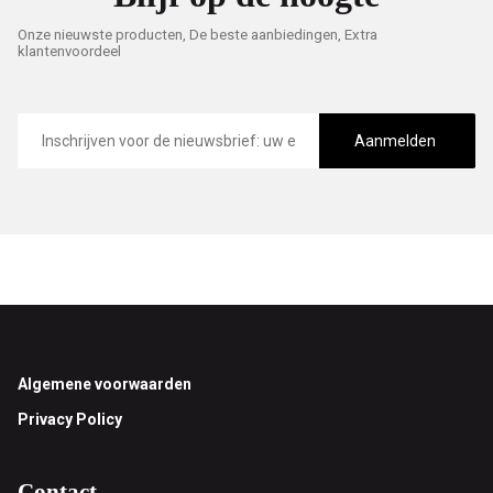
Onze nieuwste producten, De beste aanbiedingen, Extra
klantenvoordeel
E-
mailadres
Aanmelden
Footer
Algemene voorwaarden
Privacy Policy
Contact