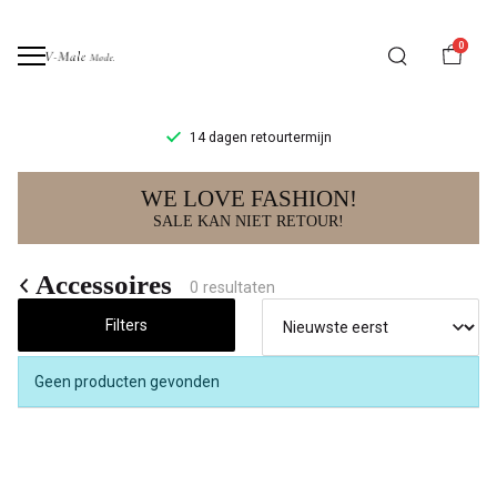
0
14 dagen retourtermijn
Mooie
WE LOVE FASHION!
dames
SALE KAN NIET RETOUR!
accessoires
Accessoires
0 resultaten
van
Filters
V-
Geen producten gevonden
Male
Mode!