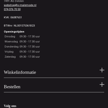
7491 AG Delden
webshop@v-malemode.nl
074-376 70 50
KVK: 06087651
BTWnr: NL001575361B23
Openingstijden
Dinsdag
09.30 - 17.30 uur
Woensdag
09.30 - 17.30 uur
Donderdag
09.30 - 17.30 uur
Vrijdag
09.30 - 17.30 uur
Zaterdag
09.30 - 17.00 uur
Winkelinformatie
Bestellen
Volg ons