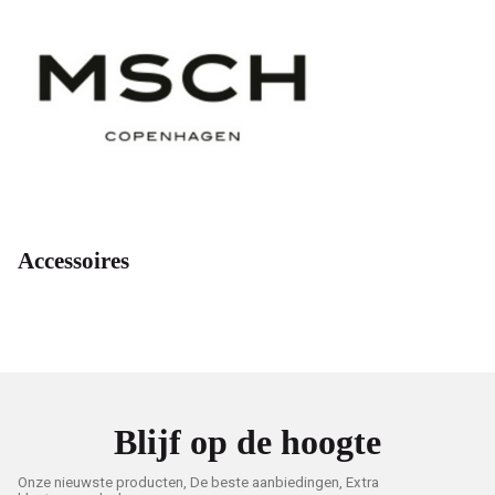
-
V-
male
mode
Accessoires
Blijf op de hoogte
Onze nieuwste producten, De beste aanbiedingen, Extra