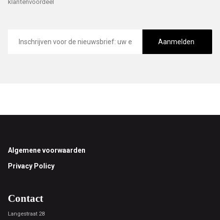
klantenvoordeel
E-
mailadres
Aanmelden
Footer
Algemene voorwaarden
Privacy Policy
Contact
Langestraat 28