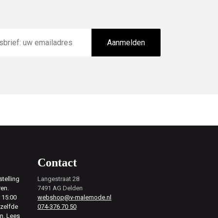
Aanmelden
Contact
telling
Langestraat 28
ren.
7491 AG Delden
 15:00
webshop@v-malemode.nl
ezelfde
074-376 70 50
en.
Lees