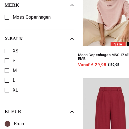
MERK
Kies een merk om op te filteren
Moss Copenhagen
X-BALK
Kies een X-Balk om op te filteren
Sale
XS
Moss Copenhagen MSCHZall
EMB
S
Vanaf € 29,98
€ 59,95
M
L
XL
KLEUR
Kies een Kleur om op te filteren
Bruin