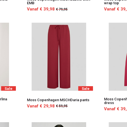
EMB
wrap top
Vanaf € 39,98
Vanaf € 39
€ 79,95
Sale
Sale
lina
Moss Copenh
Moss Copenhagen MSCHDaria pants
dress
Vanaf € 29,98
€ 59,95
Vanaf € 39