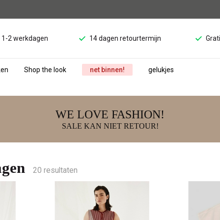
d 1-2 werkdagen
14 dagen retourtermijn
Grat
ken
Shop the look
net binnen!
gelukjes
WE LOVE FASHION!
SALE KAN NIET RETOUR!
agen
20 resultaten