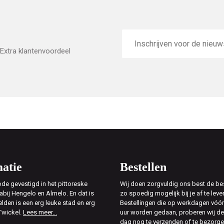
E-
mailadres
Extra klantenvoordeel
atie
Bestellen
de gevestigd in het pittoreske
Wij doen zorgvuldig ons best de bes
abij Hengelo en Almelo. En dat is
zo spoedig mogelijk bij je af te leve
elden is een erg leuke stad en erg
Bestellingen die op werkdagen vóór
Twickel.
Lees meer...
uur worden gedaan, proberen wij d
dag nog te verzenden of te bezorg