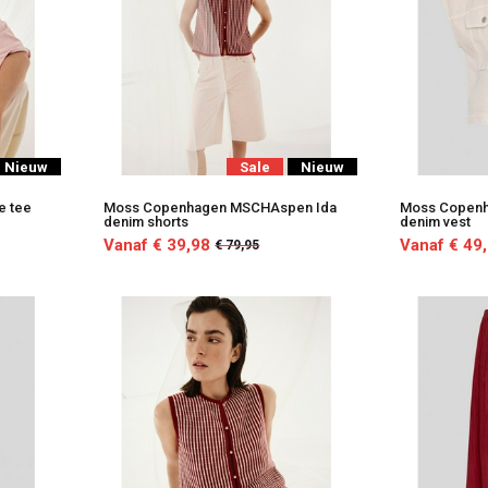
Nieuw
Sale
Nieuw
e tee
Moss Copenhagen MSCHAspen Ida
Moss Copen
denim shorts
denim vest
Vanaf € 39,98
Vanaf € 49
€ 79,95