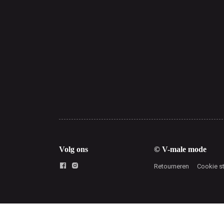
Volg ons
© V-male mode
Retourneren
Cookie s