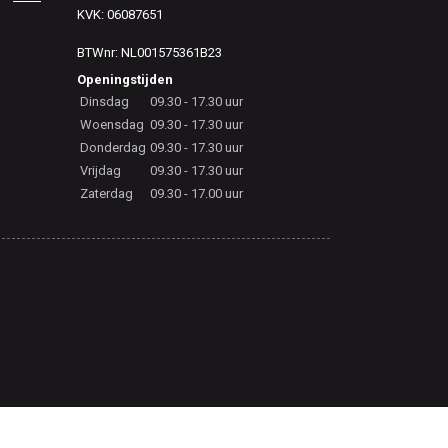
KVK: 06087651
BTWnr: NL001575361B23
Openingstijden
Dinsdag
09.30 - 17.30 uur
Woensdag
09.30 - 17.30 uur
Donderdag
09.30 - 17.30 uur
Vrijdag
09.30 - 17.30 uur
Zaterdag
09.30 - 17.00 uur