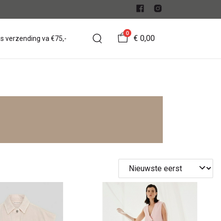
0
€ 0,00
is verzending va €75,-