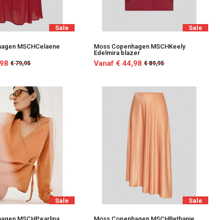
Sale
Sale
hagen MSCHCelaene
Moss Copenhagen MSCHKeely
Edelmira blazer
,98
Vanaf € 44,98
€ 79,95
€ 89,95
Sale
Sale
agen MSCHPearlina
Moss Copenhagen MSCHBethanie