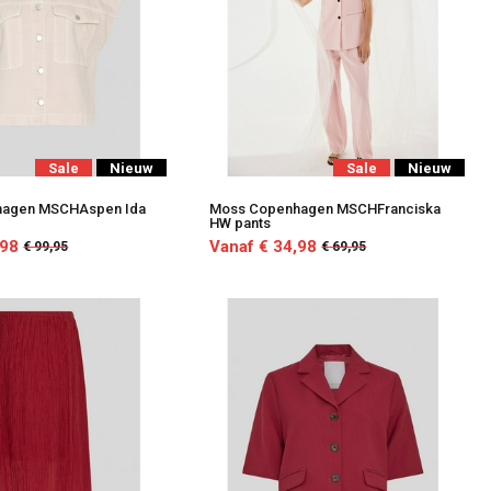
Sale
Nieuw
Sale
Nieuw
hagen MSCHAspen Ida
Moss Copenhagen MSCHFranciska
HW pants
,98
Vanaf € 34,98
€ 99,95
€ 69,95