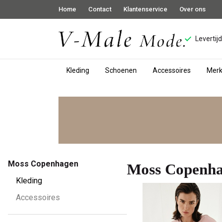
Home
Contact
Klantenservice
Over ons
Levertij
Kleding
Schoenen
Accessoires
Mer
Moss
Copenhagen
-
V-
Moss Copenhagen
Moss Copenh
male
Kleding
Accessoires
mode