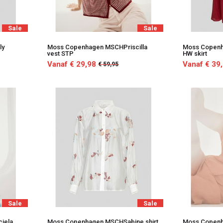
Sale
Sale
ly
Moss Copenhagen MSCHPriscilla
Moss Copen
vest STP
HW skirt
Vanaf € 29,98
Vanaf € 39
€ 59,95
Sale
Sale
iela
Moss Copenhagen MSCHSabine shirt
Moss Copenh