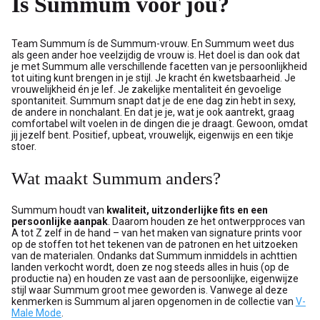
Is Summum voor jou?
Team Summum ís de Summum-vrouw. En Summum weet dus
als geen ander hoe veelzijdig de vrouw is. Het doel is dan ook dat
je met Summum alle verschillende facetten van je persoonlijkheid
tot uiting kunt brengen in je stijl. Je kracht én kwetsbaarheid. Je
vrouwelijkheid én je lef. Je zakelijke mentaliteit én gevoelige
spontaniteit. Summum snapt dat je de ene dag zin hebt in sexy,
de andere in nonchalant. En dat je je, wat je ook aantrekt, graag
comfortabel wilt voelen in de dingen die je draagt. Gewoon, omdat
jij jezelf bent. Positief, upbeat, vrouwelijk, eigenwijs en een tikje
stoer.
Wat maakt Summum anders?
Summum houdt van
kwaliteit, uitzonderlijke fits en een
persoonlijke aanpak
. Daarom houden ze het ontwerpproces van
A tot Z zelf in de hand – van het maken van signature prints voor
op de stoffen tot het tekenen van de patronen en het uitzoeken
van de materialen. Ondanks dat Summum inmiddels in achttien
landen verkocht wordt, doen ze nog steeds alles in huis (op de
productie na) en houden ze vast aan de persoonlijke, eigenwijze
stijl waar Summum groot mee geworden is. Vanwege al deze
kenmerken is Summum al jaren opgenomen in de collectie van
V-
Male Mode
.