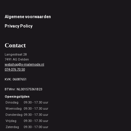
Footer
Algemene voorwaarden
Privacy Policy
Contact
Langestraat 28
7491 AG Delden
webshop@v-malemode.nl
074-376 70 50
KVK: 06087651
BTWnr: NL001575361B23
Openingstijden
Dinsdag
09.30 - 17.30 uur
Woensdag
09.30 - 17.30 uur
Donderdag
09.30 - 17.30 uur
Vrijdag
09.30 - 17.30 uur
Zaterdag
09.30 - 17.00 uur