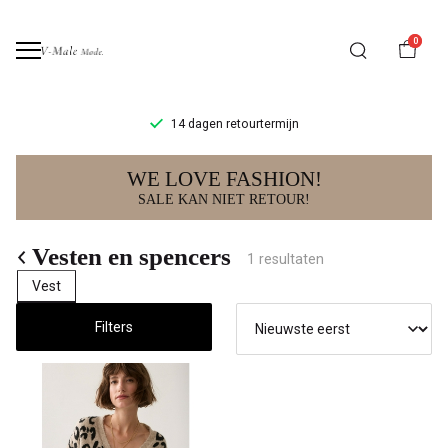
0
14 dagen retourtermijn
Vesten
WE LOVE FASHION!
en
SALE KAN NIET RETOUR!
spencers
Vesten en spencers
1 resultaten
-
Vest
V-
Filters
male
mode