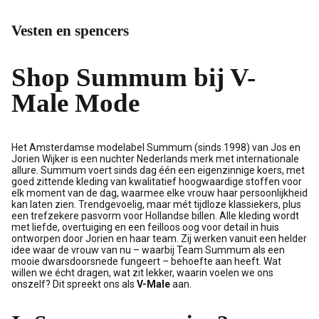
Vesten en spencers
Shop Summum bij V-
Male Mode
Het Amsterdamse modelabel Summum (sinds 1998) van Jos en
Jorien Wijker is een nuchter Nederlands merk met internationale
allure. Summum voert sinds dag één een eigenzinnige koers, met
goed zittende kleding van kwalitatief hoogwaardige stoffen voor
elk moment van de dag, waarmee elke vrouw haar persoonlijkheid
kan laten zien. Trendgevoelig, maar mét tijdloze klassiekers, plus
een trefzekere pasvorm voor Hollandse billen. Alle kleding wordt
met liefde, overtuiging en een feilloos oog voor detail in huis
ontworpen door Jorien en haar team. Zij werken vanuit een helder
idee waar de vrouw van nu – waarbij Team Summum als een
mooie dwarsdoorsnede fungeert – behoefte aan heeft. Wat
willen we écht dragen, wat zit lekker, waarin voelen we ons
onszelf? Dit spreekt ons als
V-Male
aan.