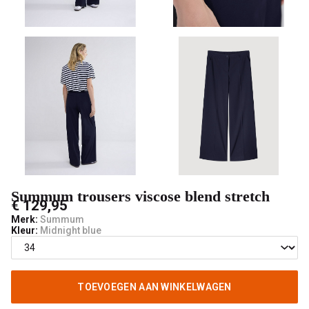
male
mode
Summum trousers viscose blend stretch
€ 129,95
Merk:
Summum
Kleur:
Midnight blue
TOEVOEGEN AAN WINKELWAGEN