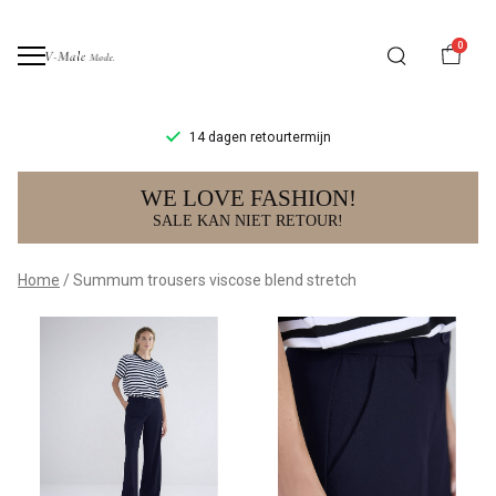
0
14 dagen retourtermijn
Summum
WE LOVE FASHION!
trousers
SALE KAN NIET RETOUR!
viscose
Home
Summum trousers viscose blend stretch
blend
stretch
-
V-