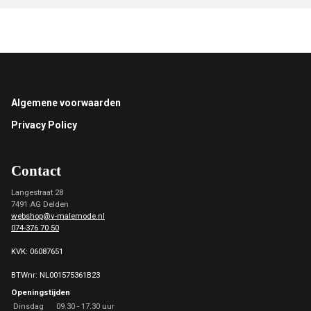
Footer
Algemene voorwaarden
Privacy Policy
Contact
Langestraat 28
7491 AG Delden
webshop@v-malemode.nl
074-376 70 50
KVK: 06087651
BTWnr: NL001575361B23
Openingstijden
Dinsdag
09.30 - 17.30 uur