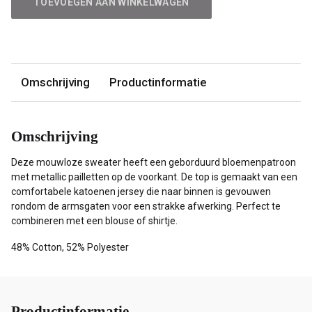
male
TOEVOEGEN AAN WINKELWAGEN
mode
Omschrijving
Productinformatie
Omschrijving
Deze mouwloze sweater heeft een geborduurd bloemenpatroon
met metallic pailletten op de voorkant. De top is gemaakt van een
comfortabele katoenen jersey die naar binnen is gevouwen
rondom de armsgaten voor een strakke afwerking. Perfect te
combineren met een blouse of shirtje.
48% Cotton, 52% Polyester
Productinformatie