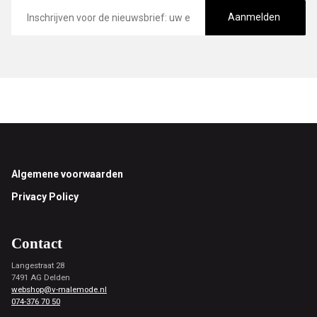
E-
mailadres
Aanmelden
Footer
Algemene voorwaarden
Privacy Policy
Contact
Langestraat 28
7491 AG Delden
webshop@v-malemode.nl
074-376 70 50