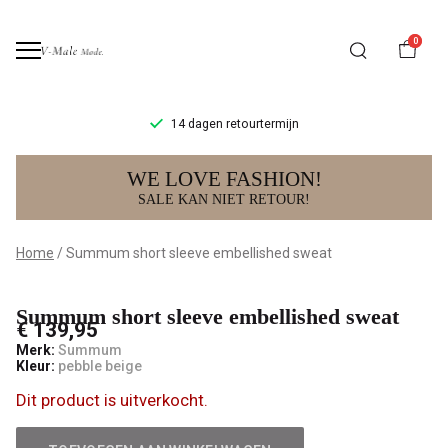
0
14 dagen retourtermijn
Summum
WE LOVE FASHION!
short
SALE KAN NIET RETOUR!
sleeve
Home
Summum short sleeve embellished sweat
embellished
Summum short sleeve embellished sweat
sweat
€ 139,95
Merk:
Summum
-
Kleur:
pebble beige
Dit product is uitverkocht.
V-