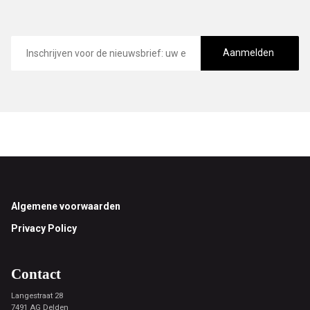
E-
mailadres
Aanmelden
Footer
Algemene voorwaarden
Privacy Policy
Contact
Langestraat 28
7491 AG Delden