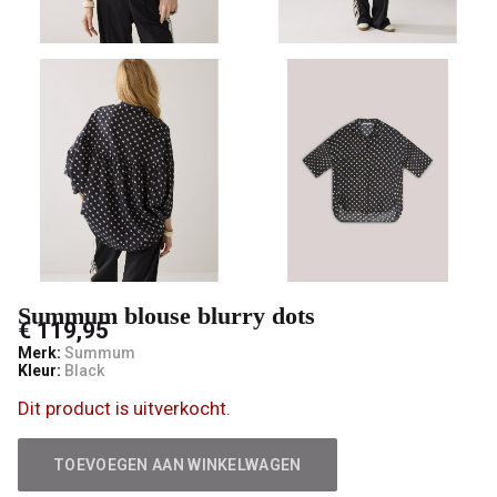
mode
Summum blouse blurry dots
€ 119,95
Merk:
Summum
Kleur:
Black
Dit product is uitverkocht.
TOEVOEGEN AAN WINKELWAGEN