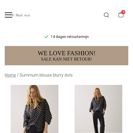
0
14 dagen retourtermijn
Summum
WE LOVE FASHION!
blouse
SALE KAN NIET RETOUR!
blurry
Home
Summum blouse blurry dots
dots
-
V-
male