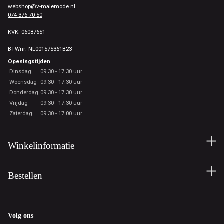
webshop@v-malemode.nl
074-376 70 50
KVK: 06087651
BTWnr: NL001575361B23
Openingstijden
Dinsdag
09.30 - 17.30 uur
Woensdag
09.30 - 17.30 uur
Donderdag
09.30 - 17.30 uur
Vrijdag
09.30 - 17.30 uur
Zaterdag
09.30 - 17.00 uur
Winkelinformatie
Bestellen
Volg ons