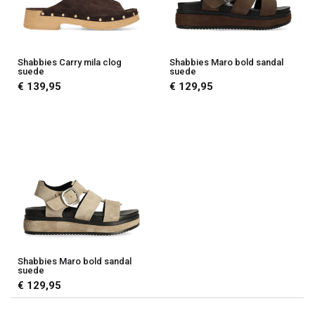
V-
male
mode
Shabbies Carry mila clog
Shabbies Maro bold sandal
suede
suede
€ 139,95
€ 129,95
Shabbies Maro bold sandal
suede
€ 129,95