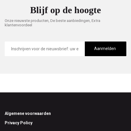
Blijf op de hoogte
Onze nieuwste producten, De beste aanbiedingen, Extra
klantenvoordeel
E-
mailadres
Aanmelden
Footer
Algemene voorwaarden
Privacy Policy