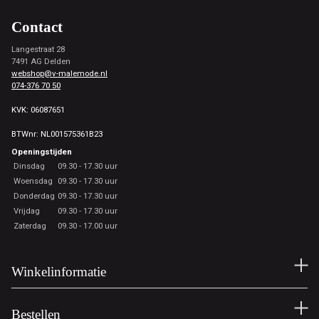
Contact
Langestraat 28
7491 AG Delden
webshop@v-malemode.nl
074-376 70 50
KVK: 06087651
BTWnr: NL001575361B23
Openingstijden
Dinsdag
09.30 - 17.30 uur
Woensdag
09.30 - 17.30 uur
Donderdag
09.30 - 17.30 uur
Vrijdag
09.30 - 17.30 uur
Zaterdag
09.30 - 17.00 uur
Winkelinformatie
Bestellen