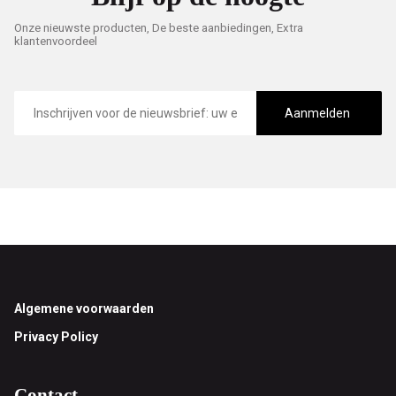
Onze nieuwste producten, De beste aanbiedingen, Extra
klantenvoordeel
E-
mailadres
Aanmelden
Footer
Algemene voorwaarden
Privacy Policy
Contact