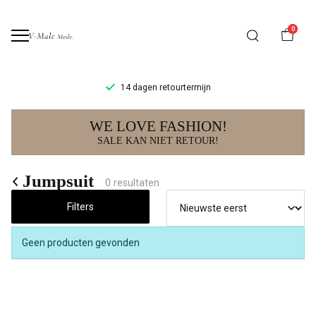
0
14 dagen retourtermijn
Jumpsuit
WE LOVE FASHION!
-
SALE KAN NIET RETOUR!
V-
Jumpsuit
0 resultaten
male
Filters
mode
Geen producten gevonden