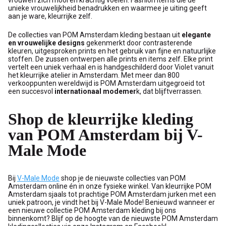
vrouwen zich mooi en krachtig voelen. Fashion items die de
unieke vrouwelijkheid benadrukken en waarmee je uiting geeft
aan je ware, kleurrijke zelf.
De collecties van POM Amsterdam kleding bestaan uit
elegante
en vrouwelijke designs
gekenmerkt door contrasterende
kleuren, uitgesproken prints en het gebruik van fijne en natuurlijke
stoffen. De zussen ontwerpen alle prints en items zelf. Elke print
vertelt een uniek verhaal en is handgeschilderd door Violet vanuit
het kleurrijke atelier in Amsterdam. Met meer dan 800
verkooppunten wereldwijd is POM Amsterdam uitgegroeid tot
een succesvol
internationaal modemer
k, dat blijftverrassen.
Shop de kleurrijke kleding
van POM Amsterdam bij V-
Male Mode
Bij
V-Male Mode
shop je de nieuwste collecties van POM
Amsterdam online én in onze fysieke winkel. Van kleurrijke POM
Amsterdam sjaals tot prachtige POM Amsterdam jurken met een
uniek patroon, je vindt het bij V-Male Mode! Benieuwd wanneer er
een nieuwe collectie POM Amsterdam kleding bij ons
binnenkomt? Blijf op de hoogte van de nieuwste POM Amsterdam