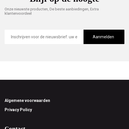
Onze nieuwste producten, De beste aanbiedingen, Extra
klantenvoordeel
E-
mailadres
Aanmelden
Footer
Algemene voorwaarden
Privacy Policy
Contact