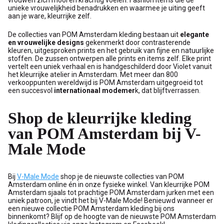
vrouwen zich mooi en krachtig voelen. Fashion items die de
unieke vrouwelijkheid benadrukken en waarmee je uiting geeft
aan je ware, kleurrijke zelf.
De collecties van POM Amsterdam kleding bestaan uit
elegante
en vrouwelijke designs
gekenmerkt door contrasterende
kleuren, uitgesproken prints en het gebruik van fijne en natuurlijke
stoffen. De zussen ontwerpen alle prints en items zelf. Elke print
vertelt een uniek verhaal en is handgeschilderd door Violet vanuit
het kleurrijke atelier in Amsterdam. Met meer dan 800
verkooppunten wereldwijd is POM Amsterdam uitgegroeid tot
een succesvol
internationaal modemer
k, dat blijftverrassen.
Shop de kleurrijke kleding
van POM Amsterdam bij V-
Male Mode
Bij
V-Male Mode
shop je de nieuwste collecties van POM
Amsterdam online én in onze fysieke winkel. Van kleurrijke POM
Amsterdam sjaals tot prachtige POM Amsterdam jurken met een
uniek patroon, je vindt het bij V-Male Mode! Benieuwd wanneer er
een nieuwe collectie POM Amsterdam kleding bij ons
binnenkomt? Blijf op de hoogte van de nieuwste POM Amsterdam