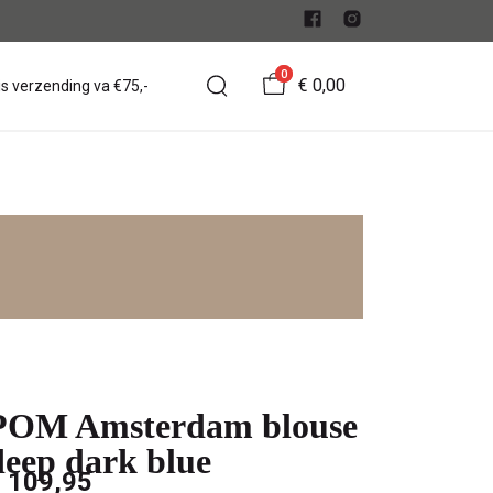
0
€ 0,00
is verzending va €75,-
POM Amsterdam blouse
deep dark blue
 109,95