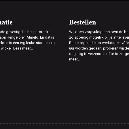
atie
Bestellen
de gevestigd in het pittoreske
Wij doen zorgvuldig ons best de bes
abij Hengelo en Almelo. En dat is
zo spoedig mogelijk bij je af te leve
elden is een erg leuke stad en erg
Bestellingen die op werkdagen vóór
Twickel.
Lees meer...
uur worden gedaan, proberen wij d
dag nog te verzenden of te bezorg
meer...