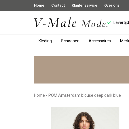
Home
Contact
Klantenservice
Over ons
Levertij
Kleding
Schoenen
Accessoires
Mer
POM
Amsterdam
blouse
deep
Home
POM Amsterdam blouse deep dark blue
dark
blue