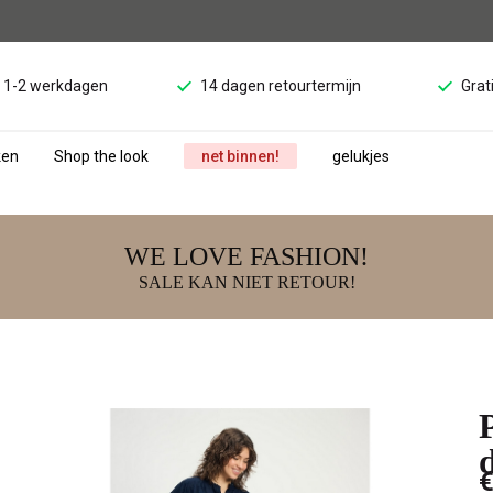
d 1-2 werkdagen
14 dagen retourtermijn
Grat
ken
Shop the look
net binnen!
gelukjes
WE LOVE FASHION!
SALE KAN NIET RETOUR!
€