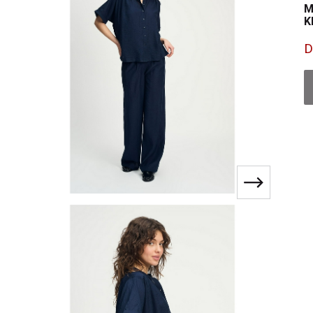
M
K
D