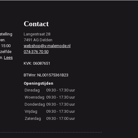
Contact
telling
Langestraat 28
ren.
7491 AG Delden
 15:00
webshop@v-malemode.nl
ezelfde
074-376 70 50
en.
Lees
KVK: 06087651
BTWnr: NL001575361B23
Openingstijden
Dinsdag
09.30 - 17.30 uur
Woensdag
09.30 - 17.30 uur
Donderdag
09.30 - 17.30 uur
Vrijdag
09.30 - 17.30 uur
Zaterdag
09.30 - 17.00 uur