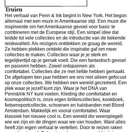
Truien
Het verhaal van Penn & Ink begint in New York.
Het begon
allemaal met een muze in Amerikaanse stijl.
Een muze die
inspireerde om het Amerikaanse gevoel voor basic te
combineren met de Europese stijl.
Een simpel idee dat
leidde tot vele collecties en de introductie van de bekende
reiskwaliteit.
Als reizigers ontdekken ze graag de wereld.
Z
e hebben plekken ontdekt die inspiratie gaf om meer
collecties te maken.
Collecties waar je je sterk en
tegelijkertijd op je gemak voelt.
Die een fantastisch gevoel
en pasvorm hebben.
Zowel ontspannen als
comfortabel.
Collecties die ze met liefde hebben gemaakt.
De afgelopen tien jaar hebben we ons niet alleen gefocust
op onze collecties.
We hebben een wereld gecreëerd.
Een
plek waar je jezelf kunt zijn.
Waar je het DNA van
Penn&Ink NY kunt voelen.
Kleding die comfortabel en
kosmopolitisch is, onze eigen brillencollecties, kookboek,
fietsensportcollectie, schoenen en halsbanden met Blond
Amsterdam.
Makkelijk en vooral comfortabel.
Waar
klassiek het nieuwe cool is.
Een wereld die weerspiegelt
wie we zijn en de dingen waar we van houden.
Want alles
heeft zijn eigen verhaal te vertellen.
Door te reizen raken