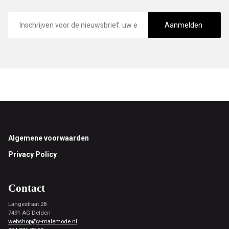
E-
mailadres
Aanmelden
Footer
Algemene voorwaarden
Privacy Policy
Contact
Langestraat 28
7491 AG Delden
webshop@v-malemode.nl