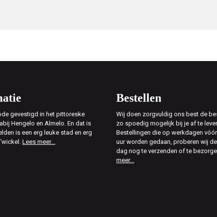
atie
Bestellen
de gevestigd in het pittoreske
Wij doen zorgvuldig ons best de bes
abij Hengelo en Almelo. En dat is
zo spoedig mogelijk bij je af te leve
elden is een erg leuke stad en erg
Bestellingen die op werkdagen vóór
Twickel.
Lees meer...
uur worden gedaan, proberen wij d
dag nog te verzenden of te bezorg
meer...