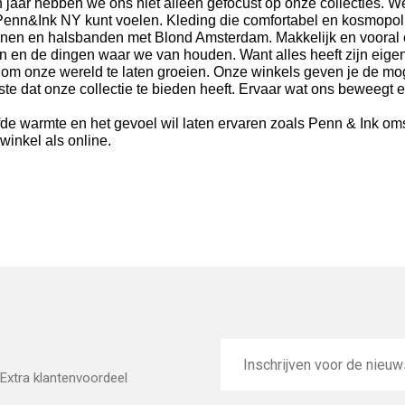
 jaar hebben we ons niet alleen gefocust op onze collecties.
We
Penn&Ink NY kunt voelen.
Kleding die comfortabel en kosmopolit
hoenen en halsbanden met Blond Amsterdam.
Makkelijk en vooral
ijn en de dingen waar we van houden.
Want alles heeft zijn eige
 om onze wereld te laten groeien.
Onze winkels geven je de mog
ste dat onze collectie te bieden heeft.
Ervaar wat ons beweegt e
warmte en het gevoel wil laten ervaren zoals Penn & Ink omschri
winkel als online.
E-
mailadres
Extra klantenvoordeel