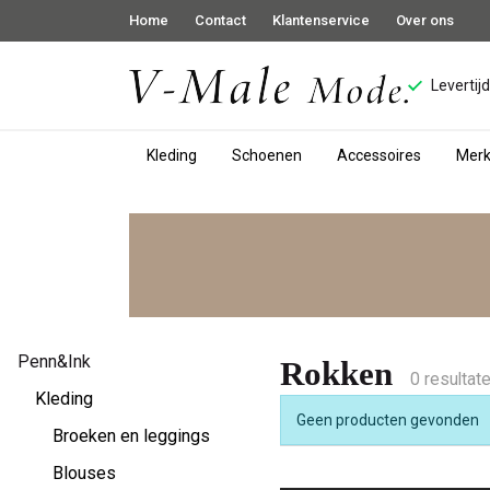
Home
Contact
Klantenservice
Over ons
Levertij
Kleding
Schoenen
Accessoires
Mer
Rokken
-
V-
male
Penn&Ink
Rokken
0 resultat
mode
Kleding
Geen producten gevonden
Broeken en leggings
Blouses