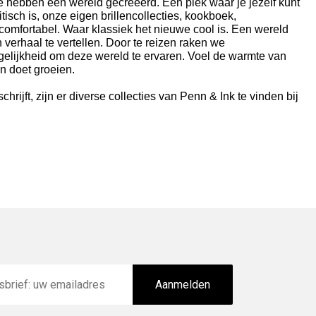
 hebben een wereld gecreëerd.
Een plek waar je jezelf kunt
isch is, onze eigen brillencollecties, kookboek,
 comfortabel.
Waar klassiek het nieuwe cool is.
Een wereld
n verhaal te vertellen.
Door te reizen raken we
elijkheid om deze wereld te ervaren.
Voel de warmte van
n doet groeien.
jft, zijn er diverse collecties van Penn & Ink te vinden bij
Aanmelden