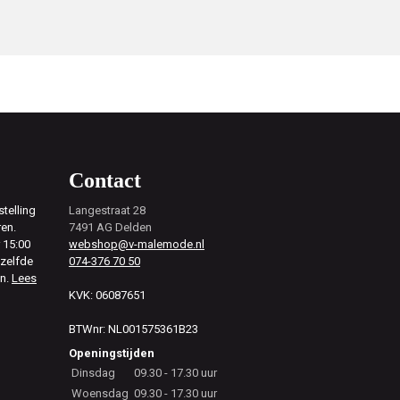
Contact
telling
Langestraat 28
ren.
7491 AG Delden
 15:00
webshop@v-malemode.nl
ezelfde
074-376 70 50
en.
Lees
KVK: 06087651
BTWnr: NL001575361B23
Openingstijden
Dinsdag
09.30 - 17.30 uur
Woensdag
09.30 - 17.30 uur