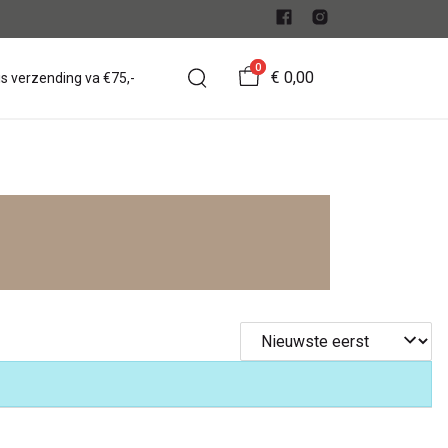
0
€ 0,00
is verzending va €75,-