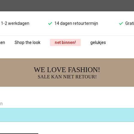
d 1-2 werkdagen
14 dagen retourtermijn
Grat
ken
Shop the look
net binnen!
gelukjes
WE LOVE FASHION!
SALE KAN NIET RETOUR!
en