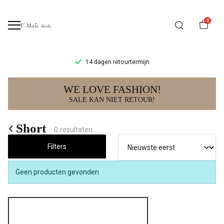
0
14 dagen retourtermijn
Short
WE LOVE FASHION!
-
SALE KAN NIET RETOUR!
V-
Short
0 resultaten
male
Filters
mode
Geen producten gevonden