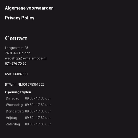
Footer
Algemene voorwaarden
Privacy Policy
Contact
Langestraat 28
7491 AG Delden
webshop@v-malemode.nl
074-376 70 50
KVK: 06087651
BTWnr: NL001575361B23
Openingstijden
Dinsdag
09.30 - 17.30 uur
Woensdag
09.30 - 17.30 uur
Donderdag
09.30 - 17.30 uur
Vrijdag
09.30 - 17.30 uur
Zaterdag
09.30 - 17.00 uur