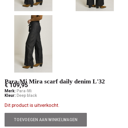
-
V-
male
mode
Para-Mi Mira scarf daily denim L'32
€ 109,95
Merk:
Para-Mi
Kleur:
Deep black
Dit product is uitverkocht.
TOEVOEGEN AAN WINKELWAGEN