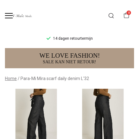
0
14 dagen retourtermijn
Para-
WE LOVE FASHION!
Mi
SALE KAN NIET RETOUR!
Mira
Home
Para-Mi Mira scarf daily denim L'32
scarf
daily
denim
L'32