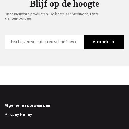
Blijf op de hoogte
Onze nieuwste producten, De beste aanbiedingen, Extra
klantenvoordeel
E-
mailadres
Aanmelden
Footer
Algemene voorwaarden
Privacy Policy