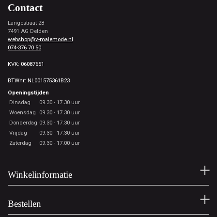
Contact
Langestraat 28
7491 AG Delden
webshop@v-malemode.nl
074-376 70 50
KVK: 06087651
BTWnr: NL001575361B23
Openingstijden
Dinsdag
09.30 - 17.30 uur
Woensdag
09.30 - 17.30 uur
Donderdag
09.30 - 17.30 uur
Vrijdag
09.30 - 17.30 uur
Zaterdag
09.30 - 17.00 uur
Winkelinformatie
Bestellen