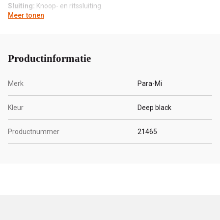
Sluiting:
Knoop- en ritssluiting.
Meer tonen
Zakken:
Voor- en achterzakken.
Samenstelling:
100% CO
Productinformatie
Merk
Para-Mi
Kleur
Deep black
Productnummer
21465