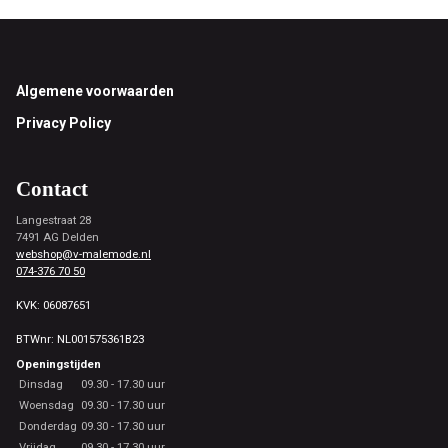
Footer
Algemene voorwaarden
Privacy Policy
Contact
Langestraat 28
7491 AG Delden
webshop@v-malemode.nl
074-376 70 50
KVK: 06087651
BTWnr: NL001575361B23
Openingstijden
Dinsdag
09.30 - 17.30 uur
Woensdag
09.30 - 17.30 uur
Donderdag
09.30 - 17.30 uur
Vrijdag
09.30 - 17.30 uur