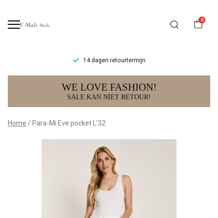
0
14 dagen retourtermijn
Para-
WE LOVE FASHION!
Mi
SALE KAN NIET RETOUR!
Eve
Home
Para-Mi Eve pocket L'32
pocket
L'32
-
V-