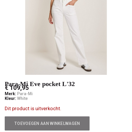
male
mode
Para-Mi Eve pocket L'32
€ 109,95
Merk:
Para-Mi
Kleur:
White
Dit product is uitverkocht.
TOEVOEGEN AAN WINKELWAGEN