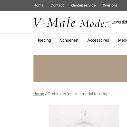
Home
Contact
Klantenservice
Over ons
Levertij
Kleding
Schoenen
Accessoires
Mer
Oroblu
Perfect
line
tank
Home
Oroblu perfect line modal tank top
top
-