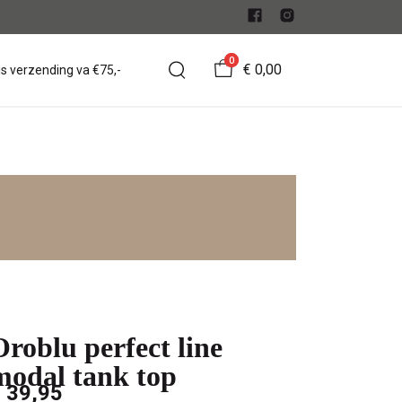
0
€ 0,00
is verzending va €75,-
Oroblu perfect line
modal tank top
 39,95