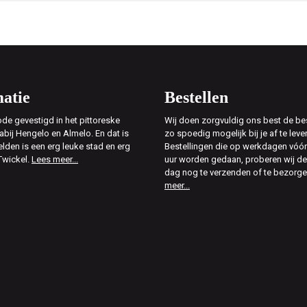
atie
Bestellen
de gevestigd in het pittoreske
Wij doen zorgvuldig ons best de bes
abij Hengelo en Almelo. En dat is
zo spoedig mogelijk bij je af te leve
elden is een erg leuke stad en erg
Bestellingen die op werkdagen vóór
Twickel.
Lees meer...
uur worden gedaan, proberen wij d
dag nog te verzenden of te bezorg
meer...