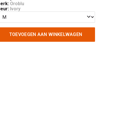
erk:
Oroblu
leur:
Ivory
TOEVOEGEN AAN WINKELWAGEN