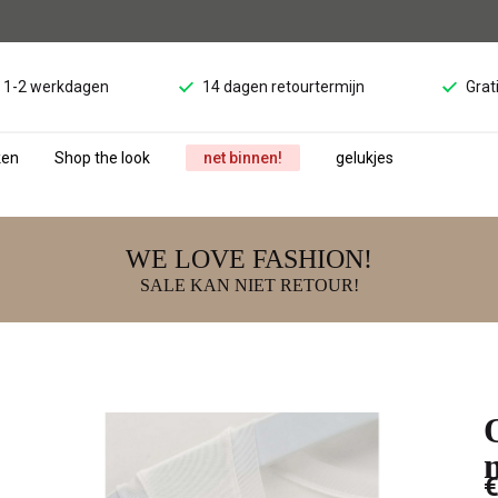
d 1-2 werkdagen
14 dagen retourtermijn
Grat
ken
Shop the look
net binnen!
gelukjes
WE LOVE FASHION!
SALE KAN NIET RETOUR!
€