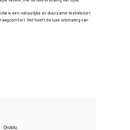
l vallend, met de luxe uitstraling van zijde.
Modal is een natuurlijke en duurzame textielsoort
raagcomfort. Het heeft de luxe uitstraling van
Oroblu