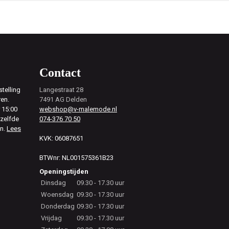
Contact
telling
Langestraat 28
ren.
7491 AG Delden
 15:00
webshop@v-malemode.nl
ezelfde
074-376 70 50
en.
Lees
KVK: 06087651
BTWnr: NL001575361B23
Openingstijden
Dinsdag
09.30 - 17.30 uur
Woensdag
09.30 - 17.30 uur
Donderdag
09.30 - 17.30 uur
Vrijdag
09.30 - 17.30 uur