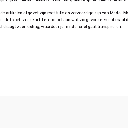
jn afgezet met een dunne rand met transparante optiek. Zeer zacht en soepe
t de artikelen afgezet zijn met tulle en vervaardigd zijn van Modal. 
 stof voelt zeer zacht en soepel aan wat zorgt voor een optimaal d
l draagt zeer luchtig, waardoor je minder snel gaat transpireren.