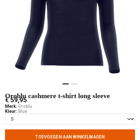
V-
male
mode
Oroblu cashmere t-shirt long sleeve
€ 59,95
Merk:
Oroblu
Kleur:
Blue
TOEVOEGEN AAN WINKELWAGEN