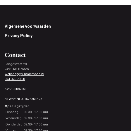
Footer
Algemene voorwaarden
Privacy Policy
Contact
Langestraat 28
7491 AG Delden
webshop@v-malemode.nl
074-376 70 50
KVK: 06087651
BTWnr: NL001575361B23
Openingstijden
Dinsdag
09.30 - 17.30 uur
Woensdag
09.30 - 17.30 uur
Donderdag
09.30 - 17.30 uur
Vrijdag
09.30 - 17.30 uur