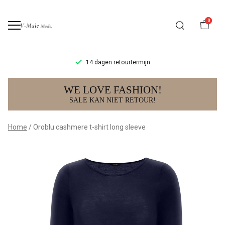
0
14 dagen retourtermijn
Oroblu
WE LOVE FASHION!
cashmere
SALE KAN NIET RETOUR!
t-
Home
Oroblu cashmere t-shirt long sleeve
shirt
long
sleeve
-