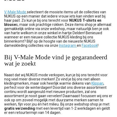
V-Male Mode
selecteert de mooiste items uit de collecties van
NUKUS op een manier dat iedere vrouw iets kan vinden wat bij
haar past. Zo kun je bij ons terecht voor
NUKUS T-shirts en
blouse
s, maar ook prachtige rokken. Deze items shop je allemaal
gemakkelijk online via onze webshop, maar natuurlijk ben je ook
van harte welkom in onze winkel in hartje Delden! Benieuwd
wanneer er een nieuwe collectie NUKUS kleding bij ons
binnenkomt? Blijf op de hoogte van de nieuwste NUKUS
dameskleding collecties via onze
Instagram
en
Facebook
!
Bij V-Male Mode vind je gegarandeerd
wat je zoekt
Naast dat wij NUKUS mode verkopen, kun je bij ons terecht voor
nog veel meer diverse merken! Zo vind je bij ons niet alleen
kledingmerken, maar ook heerlijk warme dekens van
Klippan
,
perfect voor de winterdagen! Doordat ons diverse assortiment
continu wordt aangevuld met nieuwe producten, zal ons
assortiment je nooit gaan vervelen! Daarnaast focussen wij ons er
ook op om zoveel mogelijk met duurzame merken samen te
werken, fijn voor jou én het milieu. Bij onze webshop shop je met
gratis verzending
met een levertijd van 1-2 werkdagen en geldt
er een retourtermijn van 14 dagen.