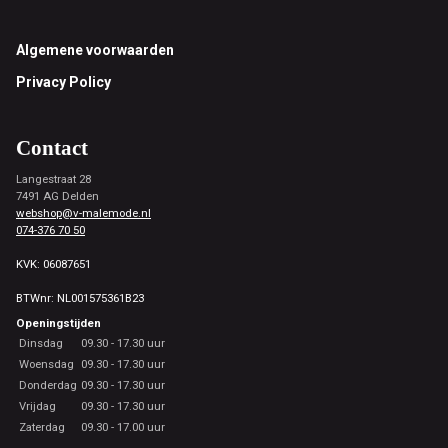
Footer
Algemene voorwaarden
Privacy Policy
Contact
Langestraat 28
7491 AG Delden
webshop@v-malemode.nl
074-376 70 50
KVK: 06087651
BTWnr: NL001575361B23
Openingstijden
Dinsdag
09.30 - 17.30 uur
Woensdag
09.30 - 17.30 uur
Donderdag
09.30 - 17.30 uur
Vrijdag
09.30 - 17.30 uur
Zaterdag
09.30 - 17.00 uur