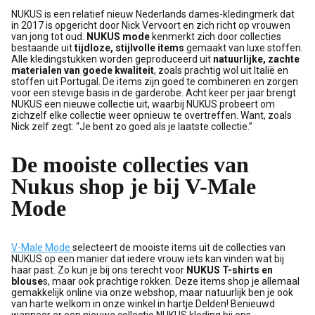
NUKUS is een relatief nieuw Nederlands dames-kledingmerk dat
in 2017 is opgericht door Nick Vervoort en zich richt op vrouwen
van jong tot oud.
NUKUS mode
kenmerkt zich door collecties
bestaande uit
tijdloze, stijlvolle items
gemaakt van luxe stoffen.
Alle kledingstukken worden geproduceerd uit
natuurlijke, zachte
materialen van goede kwaliteit
, zoals prachtig wol uit Italië en
stoffen uit Portugal. De items zijn goed te combineren en zorgen
voor een stevige basis in de garderobe. Acht keer per jaar brengt
NUKUS een nieuwe collectie uit, waarbij NUKUS probeert om
zichzelf elke collectie weer opnieuw te overtreffen. Want, zoals
Nick zelf zegt: “Je bent zo goed als je laatste collectie.”
De mooiste collecties van
Nukus shop je bij V-Male
Mode
V-Male Mode
selecteert de mooiste items uit de collecties van
NUKUS op een manier dat iedere vrouw iets kan vinden wat bij
haar past. Zo kun je bij ons terecht voor
NUKUS T-shirts en
blouse
s, maar ook prachtige rokken. Deze items shop je allemaal
gemakkelijk online via onze webshop, maar natuurlijk ben je ook
van harte welkom in onze winkel in hartje Delden! Benieuwd
wanneer er een nieuwe collectie NUKUS kleding bij ons