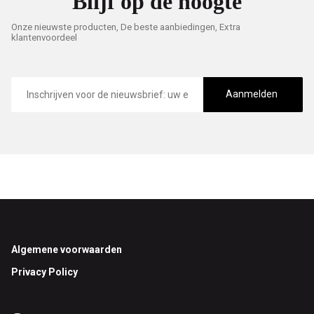
Blijf op de hoogte
Onze nieuwste producten, De beste aanbiedingen, Extra
klantenvoordeel
E-
mailadres
Aanmelden
Footer
Algemene voorwaarden
Privacy Policy