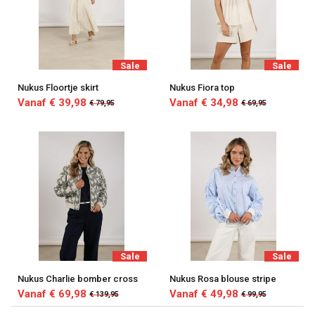
-
V-
male
Sale
Sale
mode
Nukus Floortje skirt
Nukus Fiora top
Vanaf € 39,98
Vanaf € 34,98
€ 79,95
€ 69,95
Sale
Sale
Nukus Charlie bomber cross
Nukus Rosa blouse stripe
Vanaf € 69,98
Vanaf € 49,98
€ 139,95
€ 99,95