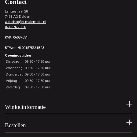
Contact
Langestraat 28
7491 AG Delden
webshop@v-malemode.nl
074-376 70 50
KVK: 06087651
BTWnr: NL001575361B23
Openingstijden
Dinsdag
09.30 - 17.30 uur
Woensdag
09.30 - 17.30 uur
Donderdag
09.30 - 17.30 uur
Vrijdag
09.30 - 17.30 uur
Zaterdag
09.30 - 17.00 uur
Winkelinformatie
Bestellen