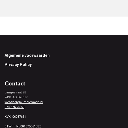
Footer
Algemene voorwaarden
Privacy Policy
Contact
Langestraat 28
7491 AG Delden
webshop@v-malemode.nl
074-376 70 50
KVK: 06087651
BTWnr: NL001575361B23