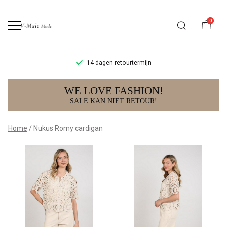
0
14 dagen retourtermijn
Nukus
WE LOVE FASHION!
Romy
SALE KAN NIET RETOUR!
cardigan
Home
Nukus Romy cardigan
-
V-
male
mode