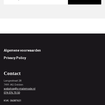
Footer
Algemene voorwaarden
Privacy Policy
Contact
Langestraat 28
7491 AG Delden
webshop@v-malemode.nl
074-376 70 50
KVK: 06087651