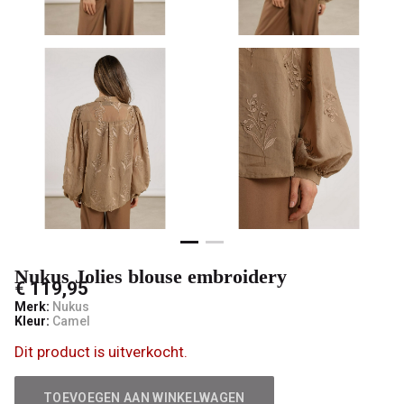
mode
Nukus Jolies blouse embroidery
€ 119,95
Merk:
Nukus
Kleur:
Camel
Dit product is uitverkocht.
TOEVOEGEN AAN WINKELWAGEN