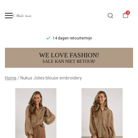
0
14 dagen retourtermijn
Nukus
WE LOVE FASHION!
Jolies
SALE KAN NIET RETOUR!
blouse
Home
Nukus Jolies blouse embroidery
embroidery
-
V-
male