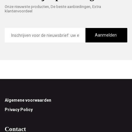
Onze nieuwste producten, De beste aanbiedingen, Extra
klantenvoordeel
E-
mailadres
Aanmelden
Footer
Algemene voorwaarden
Privacy Policy
Contact