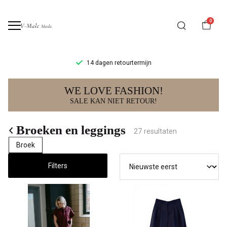
0
14 dagen retourtermijn
Broeken
WE LOVE FASHION!
en
SALE KAN NIET RETOUR!
leggings
Broeken en leggings
27 resultaten
-
Broek
V-
Filters
male
mode