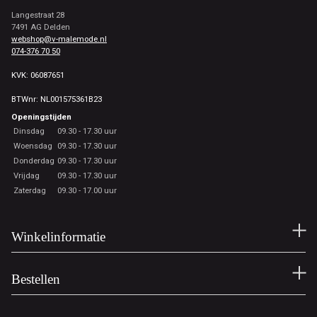
Langestraat 28
7491 AG Delden
webshop@v-malemode.nl
074-376 70 50
KVK: 06087651
BTWnr: NL001575361B23
Openingstijden
Dinsdag
09.30 - 17.30 uur
Woensdag
09.30 - 17.30 uur
Donderdag
09.30 - 17.30 uur
Vrijdag
09.30 - 17.30 uur
Zaterdag
09.30 - 17.00 uur
Winkelinformatie
Bestellen