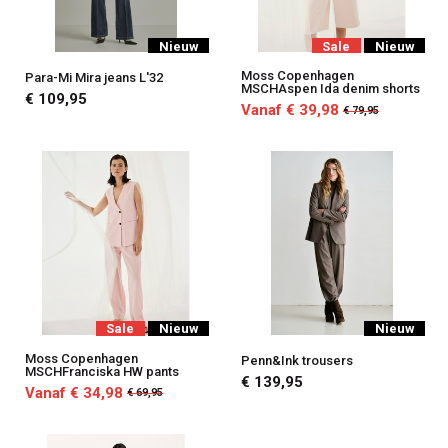
Nieuw
Sale
Nieuw
Moss Copenhagen
Para-Mi Mira jeans L'32
MSCHAspen Ida denim shorts
€ 109,95
Vanaf € 39,98
€ 79,95
Sale
Nieuw
Nieuw
Moss Copenhagen
Penn&Ink trousers
MSCHFranciska HW pants
€ 139,95
Vanaf € 34,98
€ 69,95