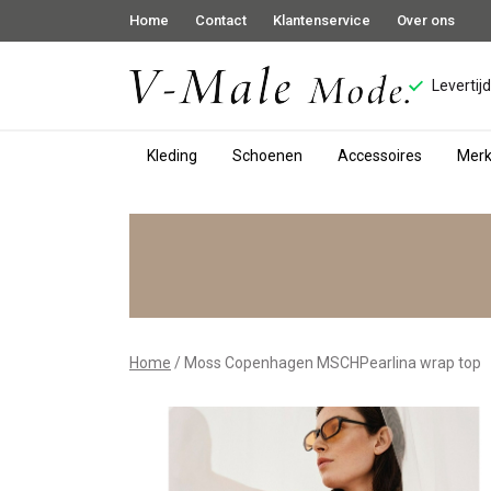
Home
Contact
Klantenservice
Over ons
Levertij
Kleding
Schoenen
Accessoires
Mer
Moss
Copenhagen
MSCHPearlina
wrap
Home
Moss Copenhagen MSCHPearlina wrap top
top
-