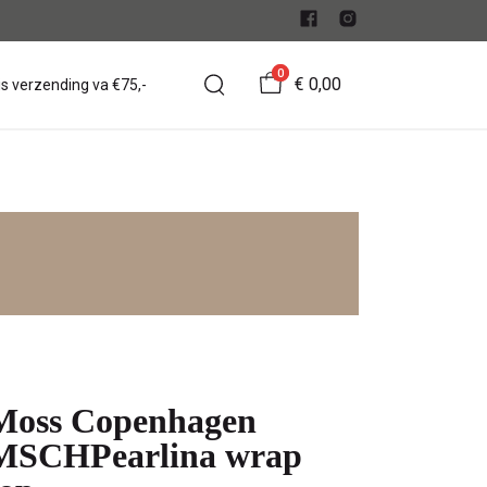
0
€ 0,00
is verzending va €75,-
Moss Copenhagen
MSCHPearlina wrap