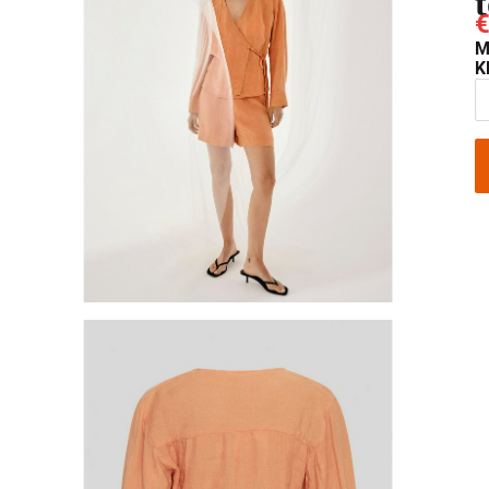
€
M
K