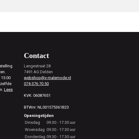
Contact
telling
Langestraat 28
ren.
7491 AG Delden
 15:00
webshop@v-malemode.nl
ezelfde
074-376 70 50
en.
Lees
KVK: 06087651
BTWnr: NL001575361B23
Openingstijden
Dinsdag
09.30 - 17.30 uur
Woensdag
09.30 - 17.30 uur
Donderdag
09.30 - 17.30 uur