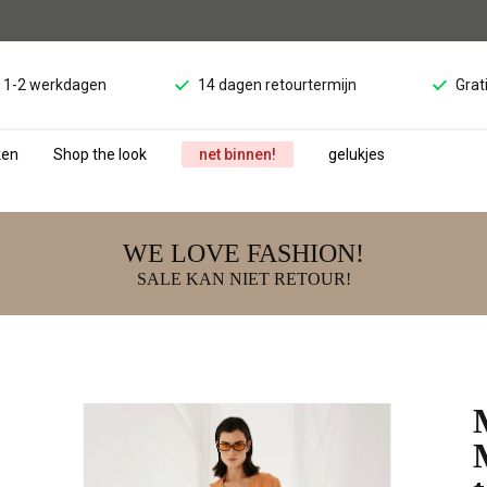
d 1-2 werkdagen
14 dagen retourtermijn
Grat
ken
Shop the look
net binnen!
gelukjes
WE LOVE FASHION!
SALE KAN NIET RETOUR!