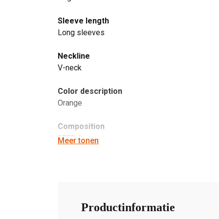
Sleeve length
Long sleeves
Neckline
V-neck
Color description
Orange
Composition
100% Linen
Meer tonen
Productinformatie