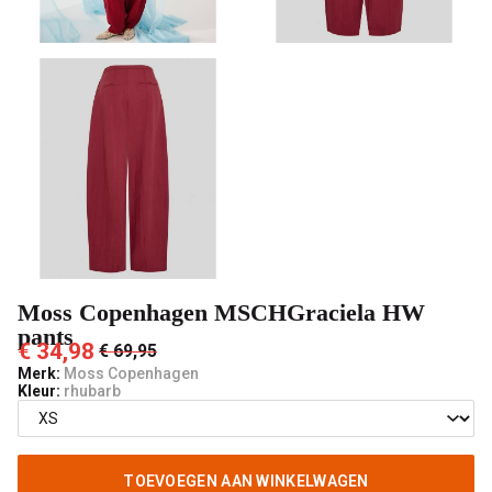
male
mode
Moss Copenhagen MSCHGraciela HW
pants
€ 34,98
€ 69,95
Merk:
Moss Copenhagen
Kleur:
rhubarb
TOEVOEGEN AAN WINKELWAGEN