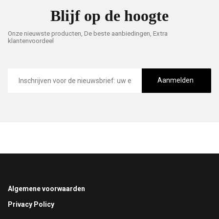
Blijf op de hoogte
Onze nieuwste producten, De beste aanbiedingen, Extra
klantenvoordeel
E-
mailadres
Aanmelden
Footer
Algemene voorwaarden
Privacy Policy