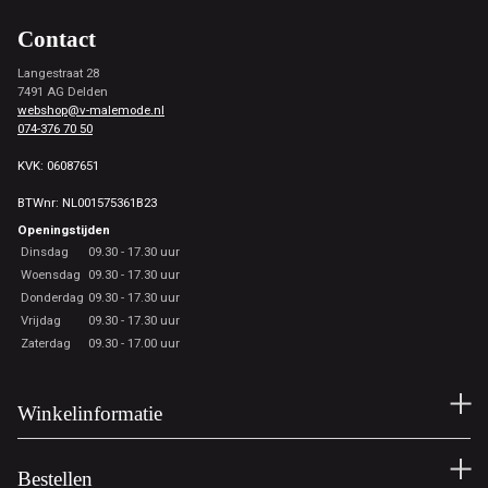
Contact
Langestraat 28
7491 AG Delden
webshop@v-malemode.nl
074-376 70 50
KVK: 06087651
BTWnr: NL001575361B23
Openingstijden
Dinsdag
09.30 - 17.30 uur
Woensdag
09.30 - 17.30 uur
Donderdag
09.30 - 17.30 uur
Vrijdag
09.30 - 17.30 uur
Zaterdag
09.30 - 17.00 uur
Winkelinformatie
Bestellen