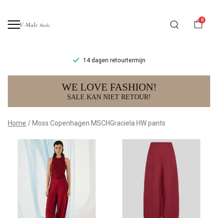
0
14 dagen retourtermijn
Moss
WE LOVE FASHION!
Copenhagen
SALE KAN NIET RETOUR!
MSCHGraciela
Home
Moss Copenhagen MSCHGraciela HW pants
HW
pants
-
V-