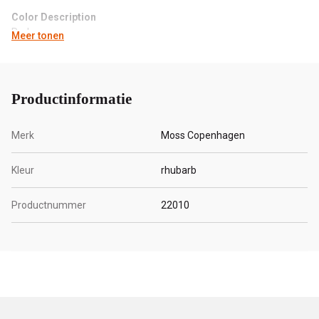
Color Description
Red
Meer tonen
Composition
42% Viscose, 42% Lyocell, 10% Polyamide & 6% Linen
Productinformatie
Merk
Moss Copenhagen
Kleur
rhubarb
Productnummer
22010