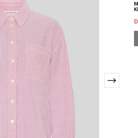
M
K
D