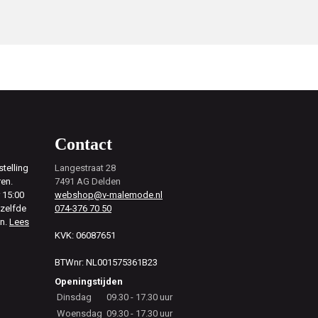
Contact
telling
Langestraat 28
ren.
7491 AG Delden
 15:00
webshop@v-malemode.nl
ezelfde
074-376 70 50
en.
Lees
KVK: 06087651
BTWnr: NL001575361B23
Openingstijden
Dinsdag
09.30 - 17.30 uur
Woensdag
09.30 - 17.30 uur