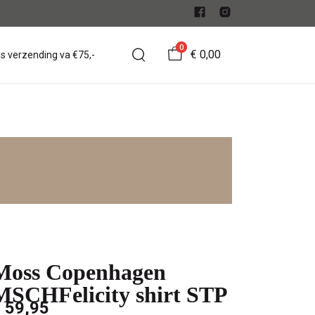
0
€ 0,00
is verzending va €75,-
Moss Copenhagen
MSCHFelicity shirt STP
 59,95