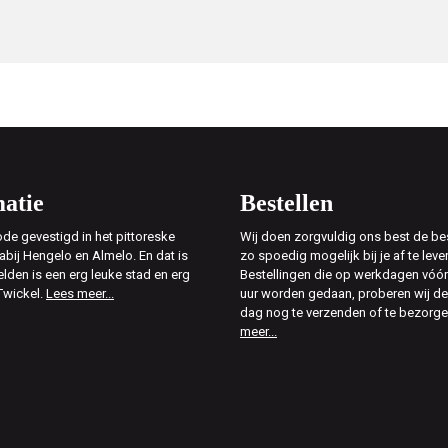
atie
Bestellen
de gevestigd in het pittoreske
Wij doen zorgvuldig ons best de bes
abij Hengelo en Almelo. En dat is
zo spoedig mogelijk bij je af te leve
elden is een erg leuke stad en erg
Bestellingen die op werkdagen vóór
Twickel.
Lees meer...
uur worden gedaan, proberen wij d
dag nog te verzenden of te bezorg
meer...