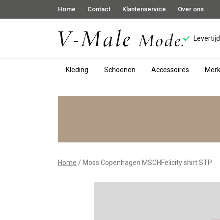
Home
Contact
Klantenservice
Over ons
Levertij
Kleding
Schoenen
Accessoires
Mer
Moss
Copenhagen
MSCHFelicity
shirt
Home
Moss Copenhagen MSCHFelicity shirt STP
STP
-