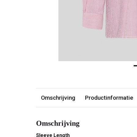
Omschrijving
Productinformatie
Omschrijving
Sleeve Length