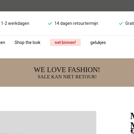
d 1-2 werkdagen
14 dagen retourtermijn
Grat
ken
Shop the look
net binnen!
gelukjes
WE LOVE FASHION!
SALE KAN NIET RETOUR!
€