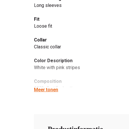
Long sleeves
Fit
Loose fit
Collar
Classic collar
Color Description
White with pink stripes
Composition
100% Certified cotton
Meer tonen
maat S is een XS/S
maat M is een S/M
maat L is een M/L