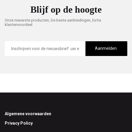
Blijf op de hoogte
Onze nieuwste producten, De beste aanbiedingen, Extra
klantenvoordeel
E-
mailadres
Aanmelden
Footer
Algemene voorwaarden
Privacy Policy