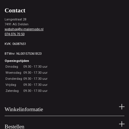
Contact
Langestraat 28
7491 AG Delden
webshop@v-malemode.nl
074-376 70 50
KVK: 06087651
BTWnr: NL001575361B23
Openingstijden
Dinsdag
09.30 - 17.30 uur
Woensdag
09.30 - 17.30 uur
Donderdag
09.30 - 17.30 uur
Vrijdag
09.30 - 17.30 uur
Zaterdag
09.30 - 17.00 uur
Winkelinformatie
Bestellen