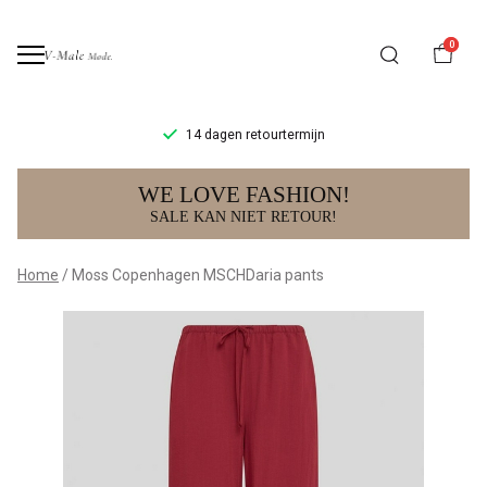
0
14 dagen retourtermijn
Moss
WE LOVE FASHION!
Copenhagen
SALE KAN NIET RETOUR!
MSCHDaria
Home
Moss Copenhagen MSCHDaria pants
pants
-
V-
male