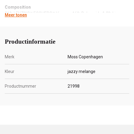
Composition
81% LENZING™ ECOVERO™ Viscose, 16% Polyamide & 3% Linen
Meer tonen
Productinformatie
Merk
Moss Copenhagen
Kleur
jazzy melange
Productnummer
21998