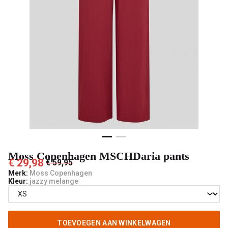
mode
Moss Copenhagen MSCHDaria pants
€ 29,98
€ 59,95
Merk:
Moss Copenhagen
Kleur:
jazzy melange
TOEVOEGEN AAN WINKELWAGEN