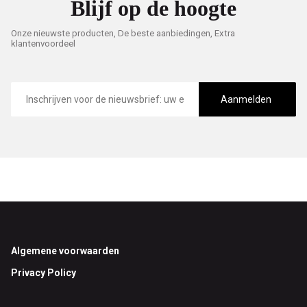
Blijf op de hoogte
Onze nieuwste producten, De beste aanbiedingen, Extra
klantenvoordeel
E-
mailadres
Aanmelden
Footer
Algemene voorwaarden
Privacy Policy