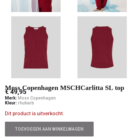
male
mode
Moss Copenhagen MSCHCarlitta SL top
€ 49,95
Merk:
Moss Copenhagen
Kleur:
rhubarb
Dit product is uitverkocht.
TOEVOEGEN AAN WINKELWAGEN