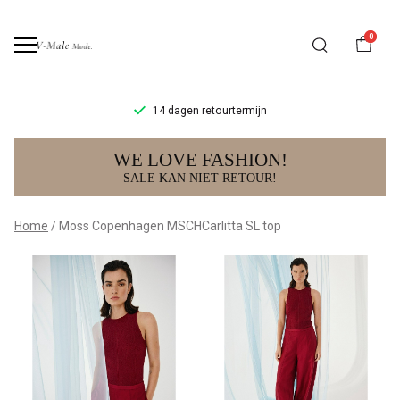
0
14 dagen retourtermijn
Moss
WE LOVE FASHION!
Copenhagen
SALE KAN NIET RETOUR!
MSCHCarlitta
Home
Moss Copenhagen MSCHCarlitta SL top
SL
top
-
V-