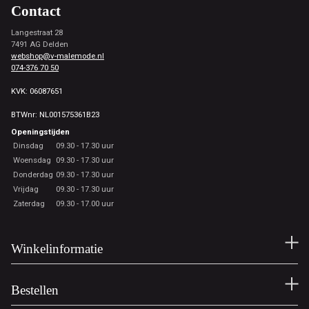
Contact
Langestraat 28
7491 AG Delden
webshop@v-malemode.nl
074-376 70 50
KVK: 06087651
BTWnr: NL001575361B23
Openingstijden
Dinsdag
09.30 - 17.30 uur
Woensdag
09.30 - 17.30 uur
Donderdag
09.30 - 17.30 uur
Vrijdag
09.30 - 17.30 uur
Zaterdag
09.30 - 17.00 uur
Winkelinformatie
Bestellen