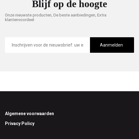
Blijf op de hoogte
Onze nieuwste producten, De beste aanbiedingen, Extra
klantenvoordeel
E-
mailadres
Aanmelden
Footer
Algemene voorwaarden
Privacy Policy