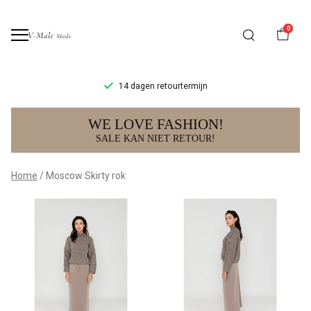
0
14 dagen retourtermijn
Moscow
WE LOVE FASHION!
Skirty
SALE KAN NIET RETOUR!
rok
Home
Moscow Skirty rok
-
V-
male
mode