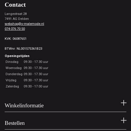
Contact
Langestraat 28
7491 AG Delden
webshop@v-malemode.nl
074-376 70 50
KVK: 06087651
BTWnr: NL001575361B23
Openingstijden
Dinsdag
09.30 - 17.30 uur
Woensdag
09.30 - 17.30 uur
Donderdag
09.30 - 17.30 uur
Vrijdag
09.30 - 17.30 uur
Zaterdag
09.30 - 17.00 uur
Winkelinformatie
Bestellen