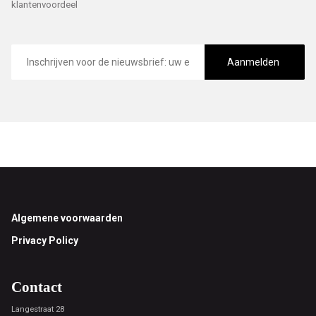
klantenvoordeel
E-
mailadres
Aanmelden
Footer
Algemene voorwaarden
Privacy Policy
Contact
Langestraat 28