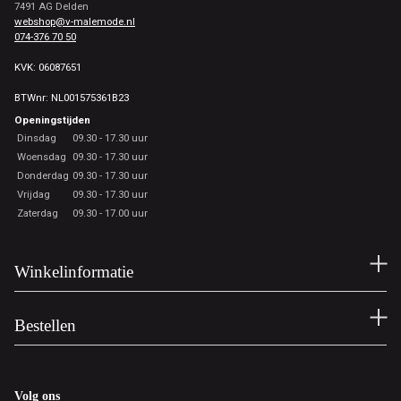
7491 AG Delden
webshop@v-malemode.nl
074-376 70 50
KVK: 06087651
BTWnr: NL001575361B23
Openingstijden
Dinsdag
09.30 - 17.30 uur
Woensdag
09.30 - 17.30 uur
Donderdag
09.30 - 17.30 uur
Vrijdag
09.30 - 17.30 uur
Zaterdag
09.30 - 17.00 uur
Winkelinformatie
Bestellen
Volg ons