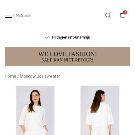
0
14 dagen retourtermijn
Moscow
WE LOVE FASHION!
Jos
SALE KAN NIET RETOUR!
sweater
Home
Moscow Jos sweater
-
V-
male
mode