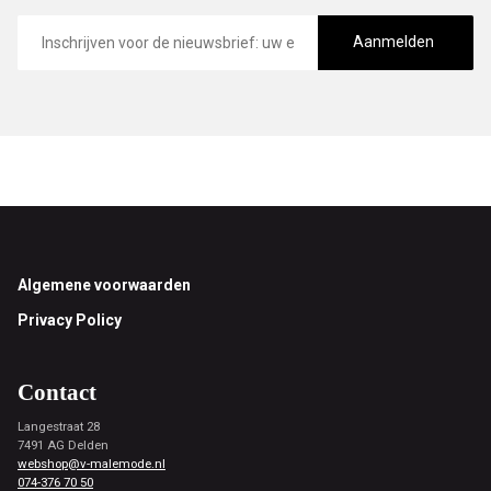
E-
mailadres
Aanmelden
Footer
Algemene voorwaarden
Privacy Policy
Contact
Langestraat 28
7491 AG Delden
webshop@v-malemode.nl
074-376 70 50