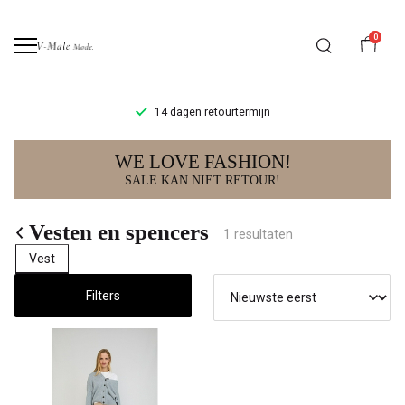
0
14 dagen retourtermijn
Vesten
WE LOVE FASHION!
en
SALE KAN NIET RETOUR!
spencers
Vesten en spencers
1 resultaten
-
Vest
V-
Filters
male
mode