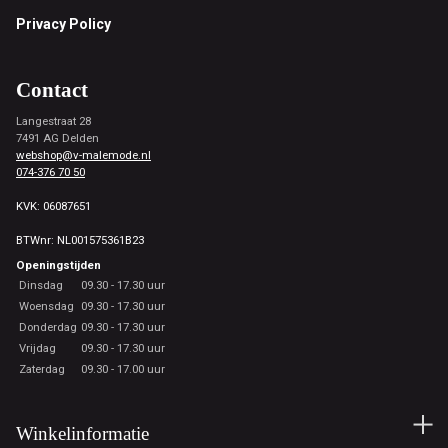
Privacy Policy
Contact
Langestraat 28
7491 AG Delden
webshop@v-malemode.nl
074-376 70 50
KVK: 06087651
BTWnr: NL001575361B23
Openingstijden
Dinsdag
09.30 - 17.30 uur
Woensdag
09.30 - 17.30 uur
Donderdag
09.30 - 17.30 uur
Vrijdag
09.30 - 17.30 uur
Zaterdag
09.30 - 17.00 uur
Winkelinformatie