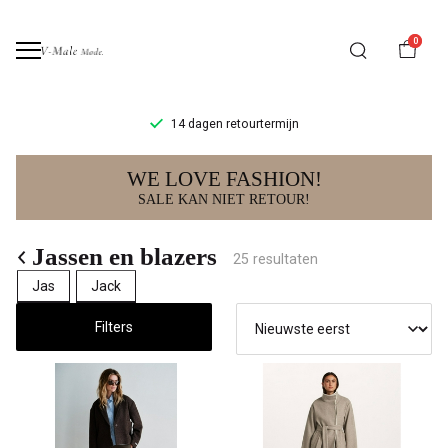
0
14 dagen retourtermijn
Jassen
WE LOVE FASHION!
en
SALE KAN NIET RETOUR!
blazers
Jassen en blazers
25 resultaten
-
Jas
Jack
V-
Filters
male
mode