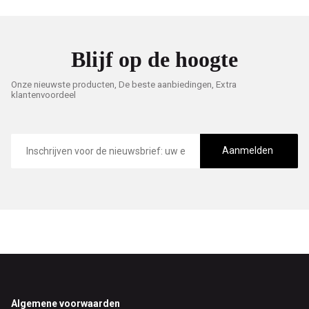
Blijf op de hoogte
Onze nieuwste producten, De beste aanbiedingen, Extra
klantenvoordeel
E-
mailadres
Aanmelden
Footer
Algemene voorwaarden