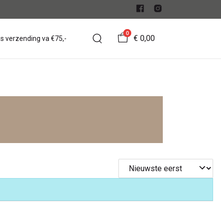
0
€ 0,00
is verzending va €75,-