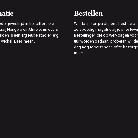
atie
Bestellen
de gevestigd in het pittoreske
Wij doen zorgvuldig ons best de bes
abij Hengelo en Almelo. En dat is
zo spoedig mogelijk bij je af te leve
elden is een erg leuke stad en erg
Bestellingen die op werkdagen vóór
Twickel.
Lees meer...
uur worden gedaan, proberen wij d
dag nog te verzenden of te bezorg
meer...