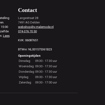
Contact
telling
Langestraat 28
ren.
7491 AG Delden
 15:00
webshop@v-malemode.nl
ezelfde
074-376 70 50
en.
Lees
KVK: 06087651
BTWnr: NL001575361B23
Openingstijden
Dinsdag
09.30 - 17.30 uur
Woensdag
09.30 - 17.30 uur
Donderdag
09.30 - 17.30 uur
Vrijdag
09.30 - 17.30 uur
Zaterdag
09.30 - 17.00 uur