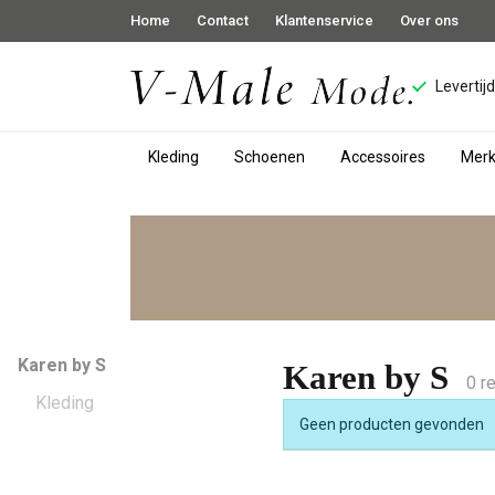
Home
Contact
Klantenservice
Over ons
Levertij
Kleding
Schoenen
Accessoires
Mer
Karen
by
S
-
Karen by S
Karen by S
0 r
V-
Kleding
Geen producten gevonden
male