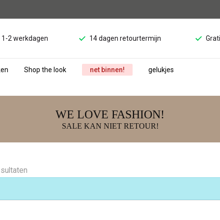
d 1-2 werkdagen
14 dagen retourtermijn
Grat
ken
Shop the look
net binnen!
gelukjes
WE LOVE FASHION!
SALE KAN NIET RETOUR!
esultaten