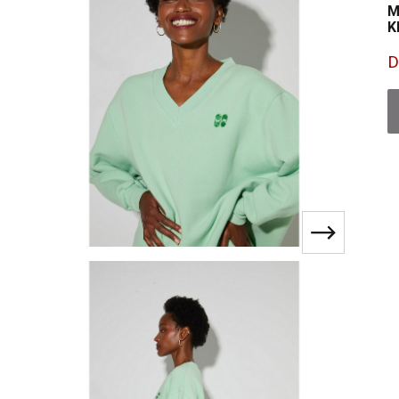
M
K
D