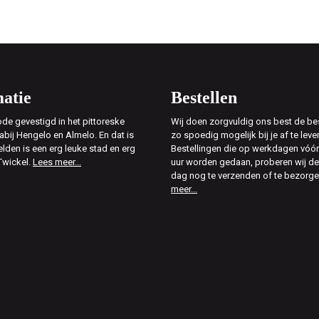
atie
Bestellen
de gevestigd in het pittoreske
Wij doen zorgvuldig ons best de bes
abij Hengelo en Almelo. En dat is
zo spoedig mogelijk bij je af te leve
elden is een erg leuke stad en erg
Bestellingen die op werkdagen vóór
Twickel.
Lees meer...
uur worden gedaan, proberen wij d
dag nog te verzenden of te bezorg
meer...