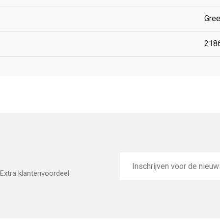
Gre
218
E-
mailadres
Extra klantenvoordeel