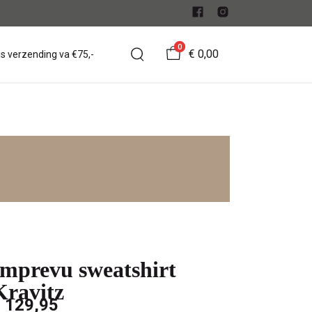
0
€ 0,00
is verzending va €75,-
Imprevu sweatshirt
Kravitz
 129,95