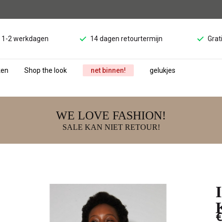
d 1-2 werkdagen
14 dagen retourtermijn
Grat
ken
Shop the look
net binnen!
gelukjes
WE LOVE FASHION!
SALE KAN NIET RETOUR!
€