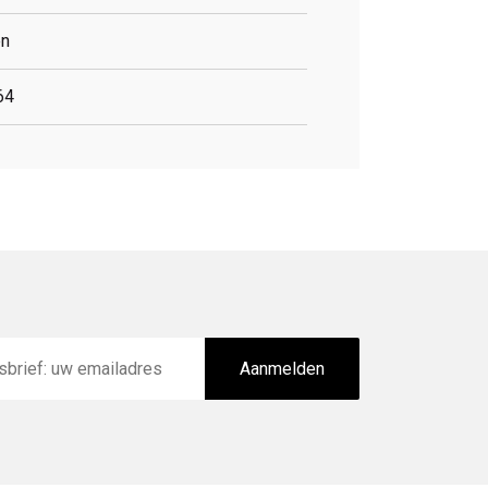
en
64
Aanmelden