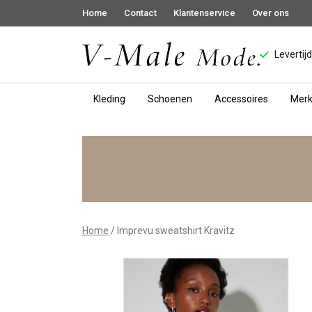
Home
Contact
Klantenservice
Over ons
Levertij
Kleding
Schoenen
Accessoires
Mer
Imprevu
sweatshirt
Kravitz
-
Home
Imprevu sweatshirt Kravitz
V-
male