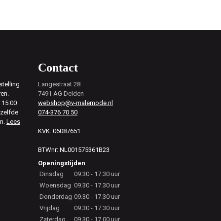
Contact
telling
Langestraat 28
ren.
7491 AG Delden
 15:00
webshop@v-malemode.nl
ezelfde
074-376 70 50
en.
Lees
KVK: 06087651
BTWnr: NL001575361B23
Openingstijden
Dinsdag
09.30 - 17.30 uur
Woensdag
09.30 - 17.30 uur
Donderdag
09.30 - 17.30 uur
Vrijdag
09.30 - 17.30 uur
Zaterdag
09.30 - 17.00 uur