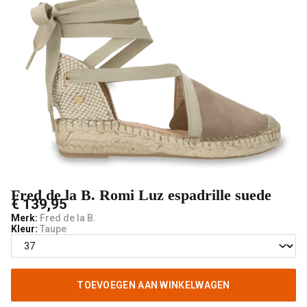
suede
-
V-
male
mode
Fred de la B. Romi Luz espadrille suede
€ 139,95
Merk:
Fred de la B.
Kleur:
Taupe
TOEVOEGEN AAN WINKELWAGEN