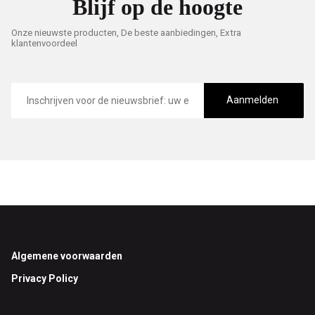
Blijf op de hoogte
Onze nieuwste producten, De beste aanbiedingen, Extra
klantenvoordeel
E-
mailadres
Aanmelden
Footer
Algemene voorwaarden
Privacy Policy