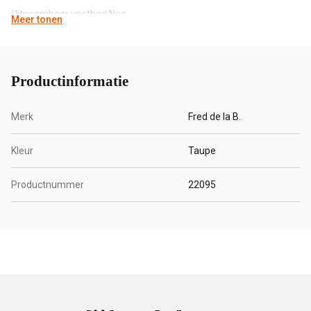
Uitneembaar voetbed:Nee
Meer tonen
Zooldikte:2
Productinformatie
Merk
Fred de la B.
Kleur
Taupe
Productnummer
22095