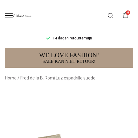
0
14 dagen retourtermijn
Fred
WE LOVE FASHION!
de
SALE KAN NIET RETOUR!
la
Home
Fred de la B. Romi Luz espadrille suede
B.
Romi
Luz
espadrille