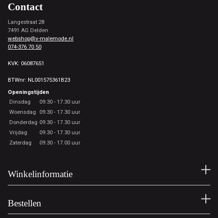
Contact
Langestraat 28
7491 AG Delden
webshop@v-malemode.nl
074-376 70 50
KVK: 06087651
BTWnr: NL001575361B23
Openingstijden
Dinsdag
09.30 - 17.30 uur
Woensdag
09.30 - 17.30 uur
Donderdag
09.30 - 17.30 uur
Vrijdag
09.30 - 17.30 uur
Zaterdag
09.30 - 17.00 uur
Winkelinformatie
Bestellen