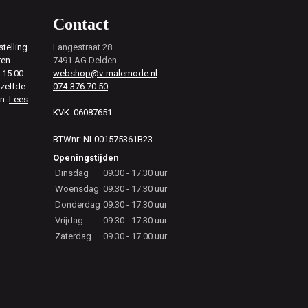
Contact
telling
Langestraat 28
ren.
7491 AG Delden
 15:00
webshop@v-malemode.nl
ezelfde
074-376 70 50
en.
Lees
KVK: 06087651
BTWnr: NL001575361B23
Openingstijden
Dinsdag
09.30 - 17.30 uur
Woensdag
09.30 - 17.30 uur
Donderdag
09.30 - 17.30 uur
Vrijdag
09.30 - 17.30 uur
Zaterdag
09.30 - 17.00 uur