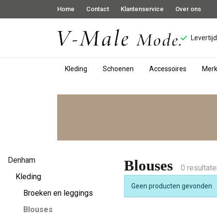
Home
Contact
Klantenservice
Over ons
Levertij
Kleding
Schoenen
Accessoires
Mer
Blouses
-
V-
male
Denham
Blouses
0 resultat
mode
Kleding
Geen producten gevonden
Broeken en leggings
Blouses