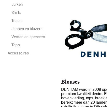
Jurken
Shirts
Truien
Jassen en blazers
Vesten en spencers
Tops
Accessoires
Blouses
DENHAM werd in 2008 opge
premium kwaliteit denim.
E
bovenkleding, tops, broekj
bereikt meer dan 20 lande
satellietkantoren in Düsse