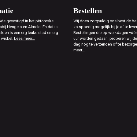
atie
Bestellen
de gevestigd in het pittoreske
Wij doen zorgvuldig ons best de bes
abij Hengelo en Almelo. En dat is
zo spoedig mogelijk bij je af te leve
elden is een erg leuke stad en erg
Bestellingen die op werkdagen vóór
Twickel.
Lees meer...
uur worden gedaan, proberen wij d
dag nog te verzenden of te bezorg
meer...