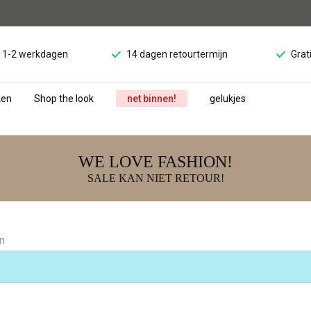
d 1-2 werkdagen
14 dagen retourtermijn
Grat
ken
Shop the look
net binnen!
gelukjes
WE LOVE FASHION!
SALE KAN NIET RETOUR!
en