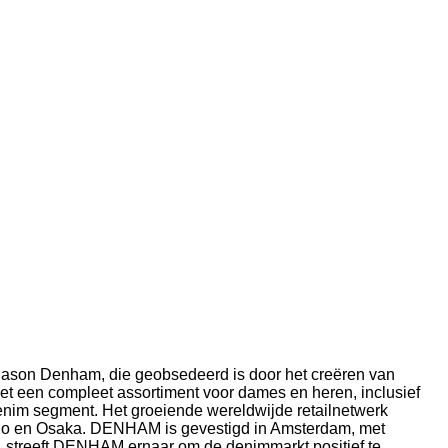
ason Denham, die geobsedeerd is door het creëren van
met een compleet assortiment voor dames en heren, inclusief
denim segment.
Het groeiende wereldwijde retailnetwerk
kio en Osaka.
DENHAM is gevestigd in Amsterdam, met
, streeft DENHAM ernaar om de denimmarkt positief te