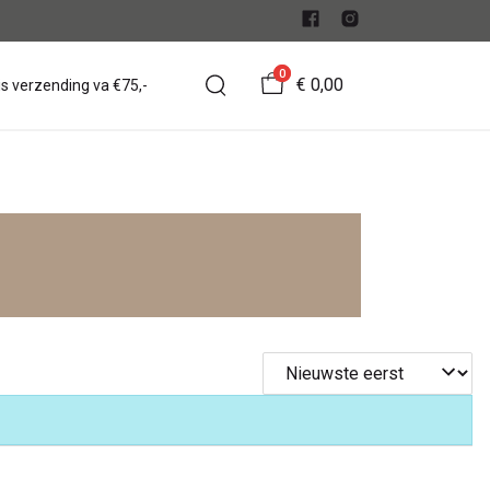
0
€ 0,00
is verzending va €75,-