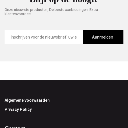
Onze nieuwste producten, De beste aanbiedingen, Extra
klantenvoordeel
E-
mailadres
Aanmelden
Footer
Algemene voorwaarden
Privacy Policy