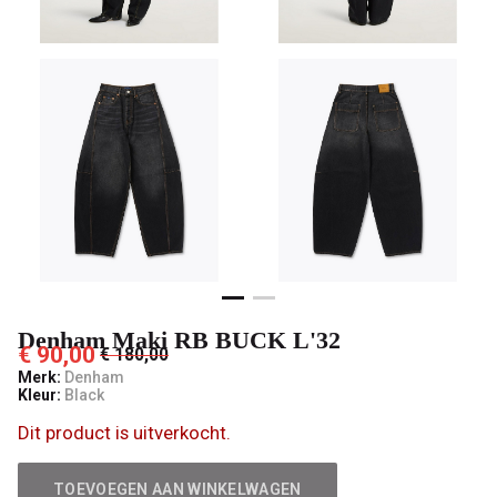
male
mode
Denham Maki RB BUCK L'32
€ 90,00
€ 180,00
Merk:
Denham
Kleur:
Black
Dit product is uitverkocht.
TOEVOEGEN AAN WINKELWAGEN