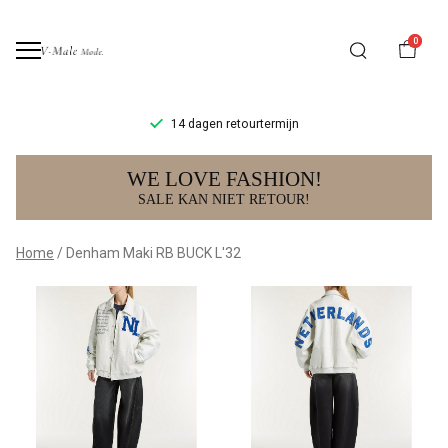
0
14 dagen retourtermijn
Denham
WE LOVE FASHION!
Maki
SALE KAN NIET RETOUR!
RB
Home
Denham Maki RB BUCK L'32
BUCK
L'32
-
V-