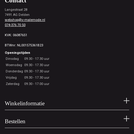
Contact
Langestraat 28
7491 AG Delden
webshop@v-malemode.nl
074-376 70 50
KVK: 06087651
BTWnr: NL001575361B23
Openingstijden
Dinsdag
09.30 - 17.30 uur
Woensdag
09.30 - 17.30 uur
Donderdag
09.30 - 17.30 uur
Vrijdag
09.30 - 17.30 uur
Zaterdag
09.30 - 17.00 uur
Winkelinformatie
Bestellen