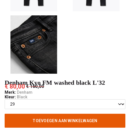
V-
male
mode
Denham Kyo FM washed black L'32
€ 80,00
€ 160,00
Merk:
Denham
Kleur:
Black
TOEVOEGEN AAN WINKELWAGEN