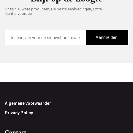
Onze nieuwste producten, De beste aanbiedingen, Extra
klantenvoordeel
E-
mailadres
Aanmelden
Footer
Algemene voorwaarden
Privacy Policy
Contact