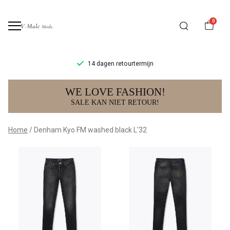
0
14 dagen retourtermijn
Denham
WE LOVE FASHION!
Kyo
SALE KAN NIET RETOUR!
FM
Home
Denham Kyo FM washed black L'32
washed
black
L'32
-