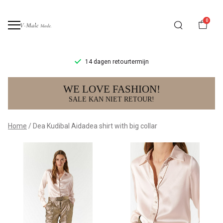
0
14 dagen retourtermijn
Dea
WE LOVE FASHION!
Kudibal
SALE KAN NIET RETOUR!
Aidadea
Home
Dea Kudibal Aidadea shirt with big collar
shirt
with
big
collar