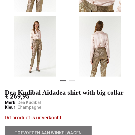
-
V-
male
mode
Dea Kudibal Aidadea shirt with big collar
€ 269,95
Merk:
Dea Kudibal
Kleur:
Champagne
Dit product is uitverkocht.
TOEVOEGEN AAN WINKELWAGEN