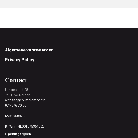
Footer
Algemene voorwaarden
Privacy Policy
Contact
Langestraat 28
7491 AG Delden
webshop@v-malemode.nl
074-376 70 50
KVK: 06087651
BTWnr: NL001575361B23
Openingstijden