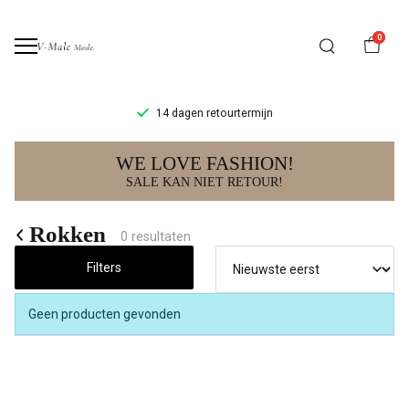
0
14 dagen retourtermijn
Rokken
WE LOVE FASHION!
-
SALE KAN NIET RETOUR!
V-
Rokken
0 resultaten
male
Filters
mode
Geen producten gevonden