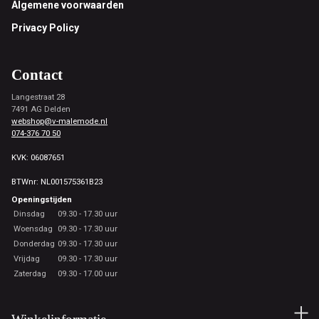
Footer
Algemene voorwaarden
Privacy Policy
Contact
Langestraat 28
7491 AG Delden
webshop@v-malemode.nl
074-376 70 50
KVK: 06087651
BTWnr: NL001575361B23
Openingstijden
Dinsdag
09.30 - 17.30 uur
Woensdag
09.30 - 17.30 uur
Donderdag
09.30 - 17.30 uur
Vrijdag
09.30 - 17.30 uur
Zaterdag
09.30 - 17.00 uur