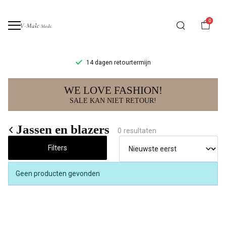
0
14 dagen retourtermijn
Jassen
WE LOVE FASHION!
en
SALE KAN NIET RETOUR!
blazers
Jassen en blazers
0 resultaten
-
Filters
V-
Geen producten gevonden
male
mode