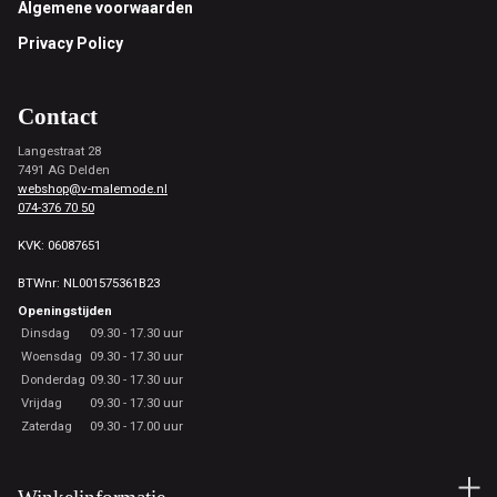
Footer
Algemene voorwaarden
Privacy Policy
Contact
Langestraat 28
7491 AG Delden
webshop@v-malemode.nl
074-376 70 50
KVK: 06087651
BTWnr: NL001575361B23
Openingstijden
Dinsdag
09.30 - 17.30 uur
Woensdag
09.30 - 17.30 uur
Donderdag
09.30 - 17.30 uur
Vrijdag
09.30 - 17.30 uur
Zaterdag
09.30 - 17.00 uur