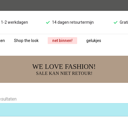
d 1-2 werkdagen
14 dagen retourtermijn
Grat
ken
Shop the look
net binnen!
gelukjes
WE LOVE FASHION!
SALE KAN NIET RETOUR!
esultaten