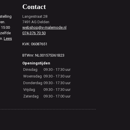
Contact
telling
Langestraat 28
ren.
7491 AG Delden
 15:00
webshop@v-malemode.nl
ezelfde
074-376 70 50
en.
Lees
KVK: 06087651
BTWnr: NL001575361B23
Openingstijden
Dinsdag
09.30 - 17.30 uur
Woensdag
09.30 - 17.30 uur
Donderdag
09.30 - 17.30 uur
Vrijdag
09.30 - 17.30 uur
Zaterdag
09.30 - 17.00 uur