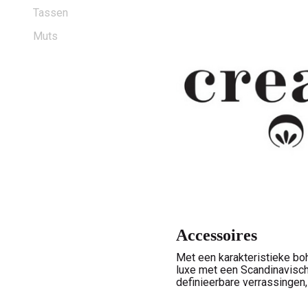
Mode!
Tassen
Muts
-
V-
male
mode
Accessoires
Met een karakteristieke bo
luxe met een Scandinavisch
definieerbare verrassingen,