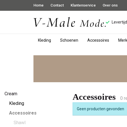
Home
Contact
Klantenservice
Over ons
Levertij
Kleding
Schoenen
Accessoires
Mer
Mooie
dames
accessoires
van
Cream
Accessoires
0 r
V-
Kleding
Geen producten gevonden
Accessoires
Male
Shawl