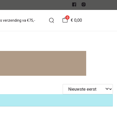
0
€ 0,00
is verzending va €75,-