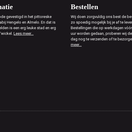
atie
Bestellen
de gevestigd in het pittoreske
Wij doen zorgvuldig ons best de bes
abij Hengelo en Almelo. En dat is
zo spoedig mogelijk bij je af te leve
elden is een erg leuke stad en erg
Bestellingen die op werkdagen vóór
Twickel.
Lees meer...
uur worden gedaan, proberen wij d
dag nog te verzenden of te bezorg
meer...