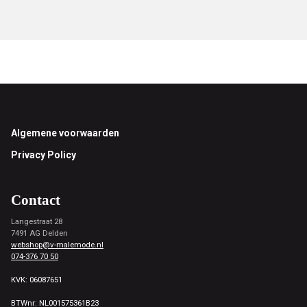
Footer
Algemene voorwaarden
Privacy Policy
Contact
Langestraat 28
7491 AG Delden
webshop@v-malemode.nl
074-376 70 50
KVK: 06087651
BTWnr: NL001575361B23