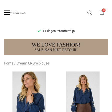
0
14 dagen retourtermijn
Cream
WE LOVE FASHION!
CRGro
SALE KAN NIET RETOUR!
blouse
Home
Cream CRGro blouse
-
V-
male
mode