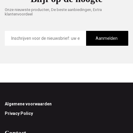
Onze nieuwste producten, De beste aanbiedingen, Extra
klantenvoordeel
E-
mailadres
Aanmelden
Footer
Algemene voorwaarden
Privacy Policy
Contact