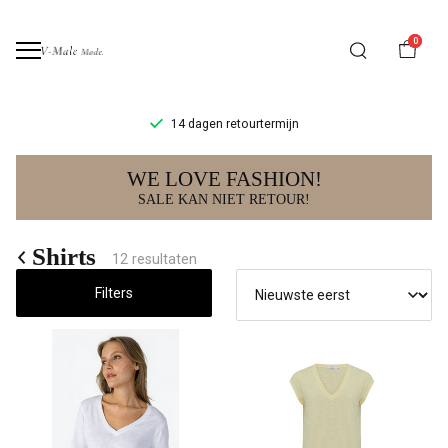
0
14 dagen retourtermijn
Shirts
WE LOVE FASHION!
-
SALE KAN NIET RETOUR!
V-
Shirts
12 resultaten
male
Filters
mode