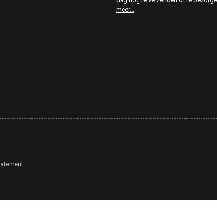
dag nog te verzenden of te bezorg
meer...
tatement