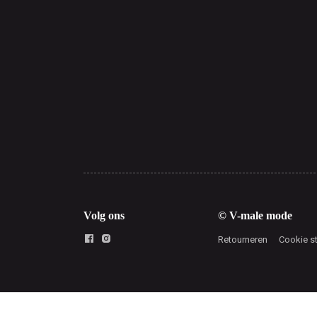
Volg ons
© V-male mode
Retourneren
Cookie s