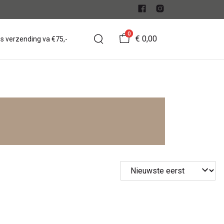
0
€ 0,00
is verzending va €75,-