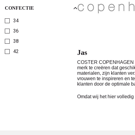
CONFECTIE
Kies een Confectie om op te filteren
34
36
38
42
Jas
COSTER COPENHAGEN is een f
merk te creëren dat geschik
materialen, zijn klanten 
vrouwen te inspireren en te
klanten door de optimale ba
Omdat wij het hier volled