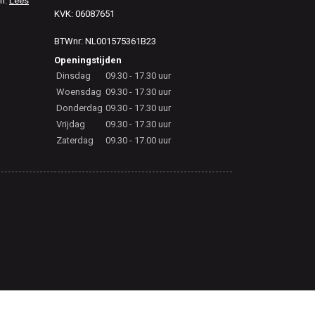
en.
Lees
KVK: 06087651
BTWnr: NL001575361B23
Openingstijden
Dinsdag
09.30 - 17.30 uur
Woensdag
09.30 - 17.30 uur
Donderdag
09.30 - 17.30 uur
Vrijdag
09.30 - 17.30 uur
Zaterdag
09.30 - 17.00 uur