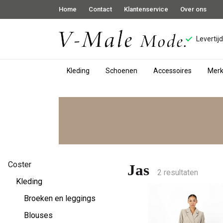
Home
Contact
Klantenservice
Over ons
Levertij
Kleding
Schoenen
Accessoires
Mer
Jas
-
V-
male
Coster
Jas
2 resultaten
mode
Kleding
Broeken en leggings
Blouses