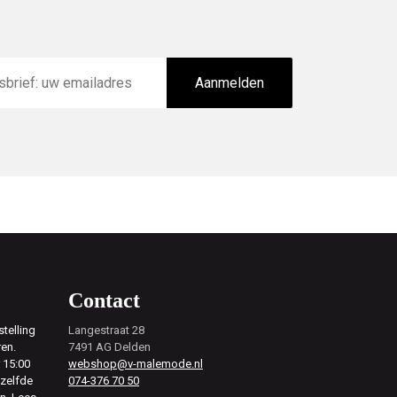
Aanmelden
Contact
telling
Langestraat 28
ren.
7491 AG Delden
 15:00
webshop@v-malemode.nl
ezelfde
074-376 70 50