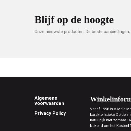
Blijf op de hoogte
Onze nieuwste producten, De beste aanbiedingen, 
Footer
Algemene
Winkelinform
voorwaarden
Vanaf 1998 is V-Male Mo
Privacy Policy
karakteristieke Delden n
natuurlijk niet zomaar. D
bekend om het Kasteel 