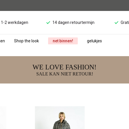
d 1-2 werkdagen
14 dagen retourtermijn
Grat
ken
Shop the look
net binnen!
gelukjes
WE LOVE FASHION!
SALE KAN NIET RETOUR!