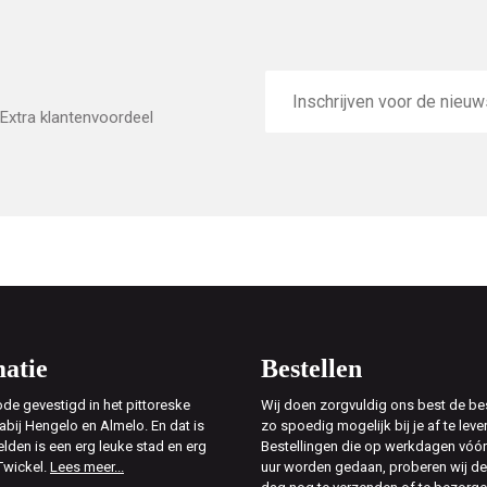
E-
mailadres
Extra klantenvoordeel
atie
Bestellen
de gevestigd in het pittoreske
Wij doen zorgvuldig ons best de bes
abij Hengelo en Almelo. En dat is
zo spoedig mogelijk bij je af te leve
elden is een erg leuke stad en erg
Bestellingen die op werkdagen vóór
Twickel.
Lees meer...
uur worden gedaan, proberen wij d