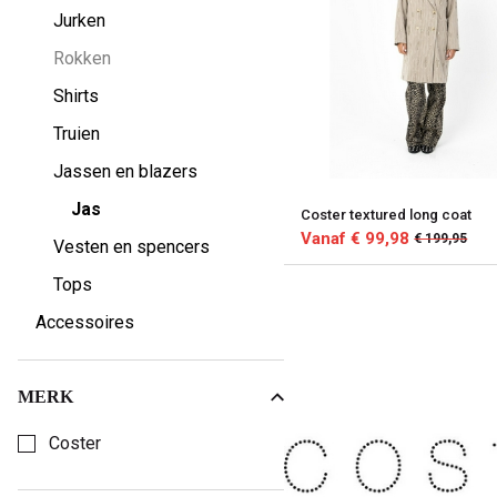
Jurken
Rokken
Shirts
Truien
Jassen en blazers
Jas
Coster textured long coat
Vanaf € 99,98
€ 199,95
Vesten en spencers
Tops
Accessoires
MERK
Kies een merk om op te filteren
Coster