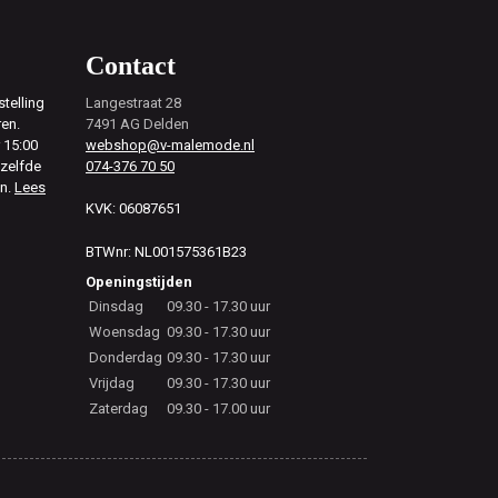
Contact
telling
Langestraat 28
ren.
7491 AG Delden
 15:00
webshop@v-malemode.nl
ezelfde
074-376 70 50
en.
Lees
KVK: 06087651
BTWnr: NL001575361B23
Openingstijden
Dinsdag
09.30 - 17.30 uur
Woensdag
09.30 - 17.30 uur
Donderdag
09.30 - 17.30 uur
Vrijdag
09.30 - 17.30 uur
Zaterdag
09.30 - 17.00 uur