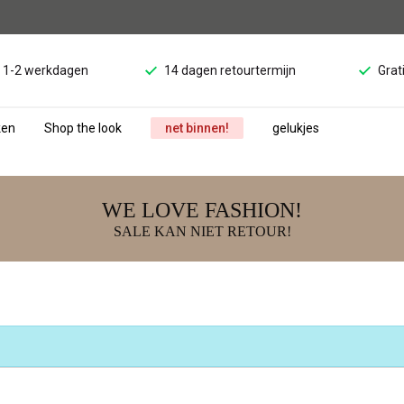
d 1-2 werkdagen
14 dagen retourtermijn
Grat
ken
Shop the look
net binnen!
gelukjes
WE LOVE FASHION!
SALE KAN NIET RETOUR!