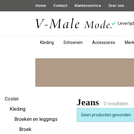
Home
Contact
Klantenservice
Over ons
Levertij
Kleding
Schoenen
Accessoires
Mer
Jeans
-
V-
male
Coster
Jeans
0 resultaten
mode
Kleding
Geen producten gevonden
Broeken en leggings
Broek