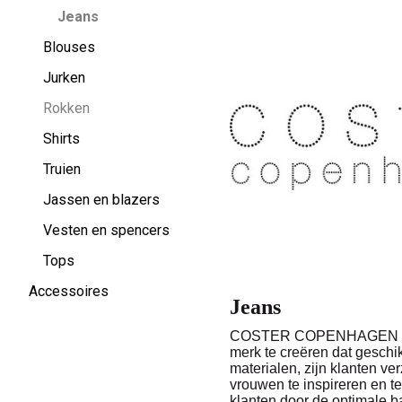
Jeans
Blouses
Jurken
Rokken
Shirts
Truien
Jassen en blazers
Vesten en spencers
Tops
Accessoires
Jeans
COSTER COPENHAGEN is een f
merk te creëren dat geschik
materialen, zijn klanten 
vrouwen te inspireren en te
klanten door de optimale ba