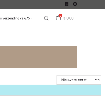
0
€ 0,00
is verzending va €75,-