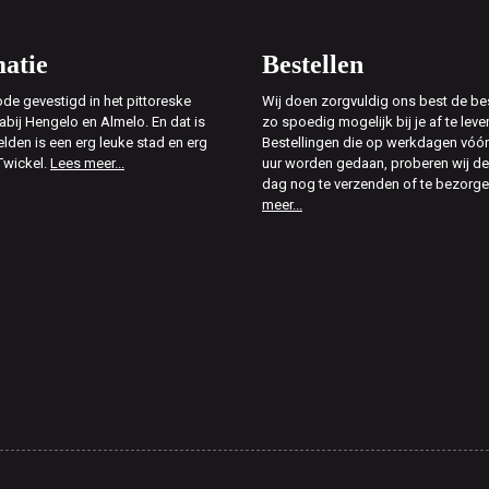
atie
Bestellen
de gevestigd in het pittoreske
Wij doen zorgvuldig ons best de bes
abij Hengelo en Almelo. En dat is
zo spoedig mogelijk bij je af te leve
elden is een erg leuke stad en erg
Bestellingen die op werkdagen vóór
Twickel.
Lees meer...
uur worden gedaan, proberen wij d
dag nog te verzenden of te bezorg
meer...