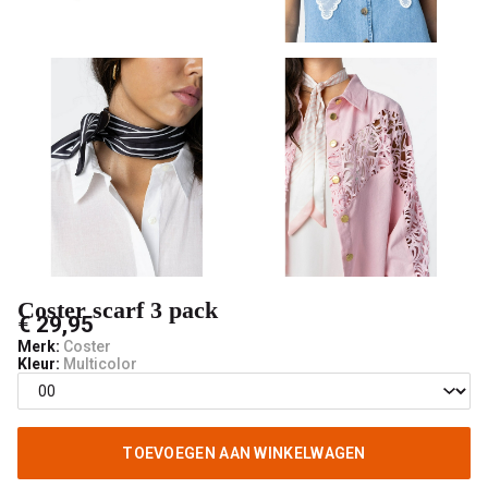
mode
Coster scarf 3 pack
€ 29,95
Merk:
Coster
Kleur:
Multicolor
TOEVOEGEN AAN WINKELWAGEN