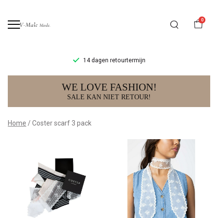
0
14 dagen retourtermijn
Coster
WE LOVE FASHION!
scarf
SALE KAN NIET RETOUR!
3
Home
Coster scarf 3 pack
pack
-
V-
male