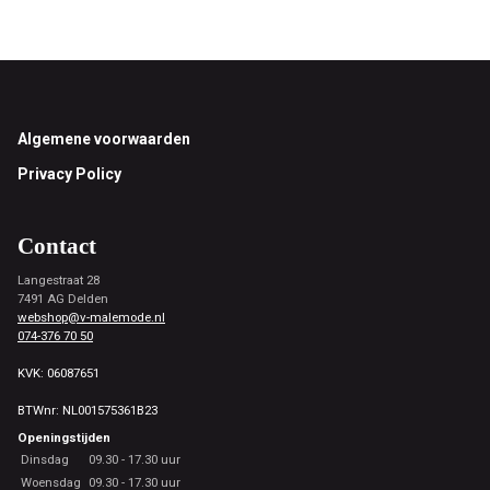
Footer
Algemene voorwaarden
Privacy Policy
Contact
Langestraat 28
7491 AG Delden
webshop@v-malemode.nl
074-376 70 50
KVK: 06087651
BTWnr: NL001575361B23
Openingstijden
Dinsdag
09.30 - 17.30 uur
Woensdag
09.30 - 17.30 uur