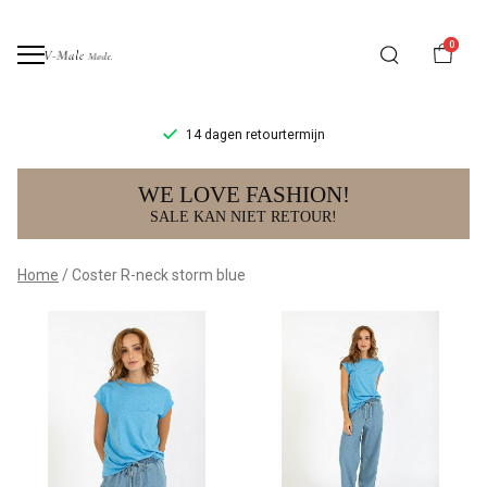
0
14 dagen retourtermijn
Coster
WE LOVE FASHION!
R-
SALE KAN NIET RETOUR!
neck
Home
Coster R-neck storm blue
storm
blue
-
V-