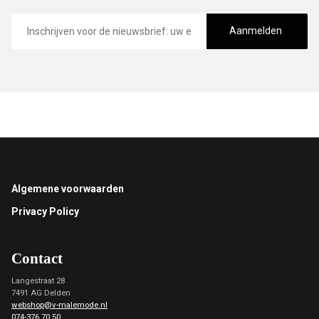
E-
mailadres
Aanmelden
Footer
Algemene voorwaarden
Privacy Policy
Contact
Langestraat 28
7491 AG Delden
webshop@v-malemode.nl
074-376 70 50