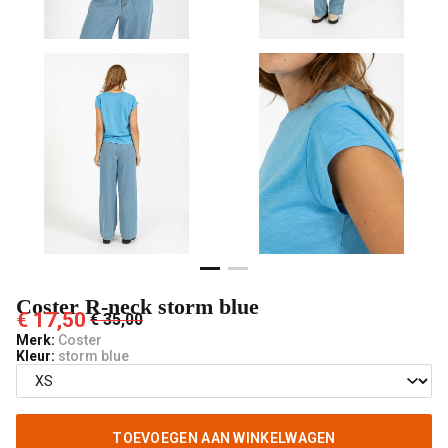
male
mode
Coster R-neck storm blue
€ 17,50
€ 35,00
Merk:
Coster
Kleur:
storm blue
TOEVOEGEN AAN WINKELWAGEN