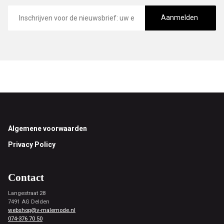
E-
mailadres
Aanmelden
Footer
Algemene voorwaarden
Privacy Policy
Contact
Langestraat 28
7491 AG Delden
webshop@v-malemode.nl
074-376 70 50