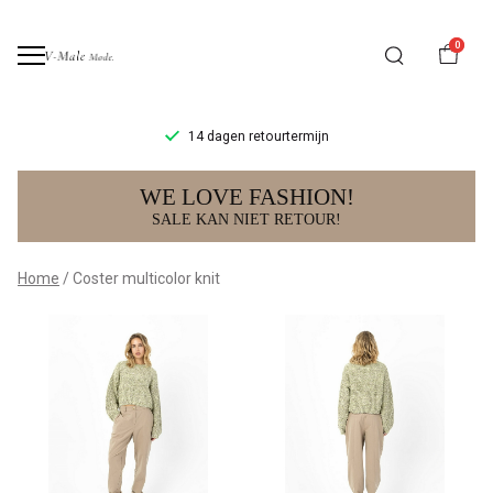
0
14 dagen retourtermijn
Coster
WE LOVE FASHION!
multicolor
SALE KAN NIET RETOUR!
knit
Home
Coster multicolor knit
-
V-
male
mode