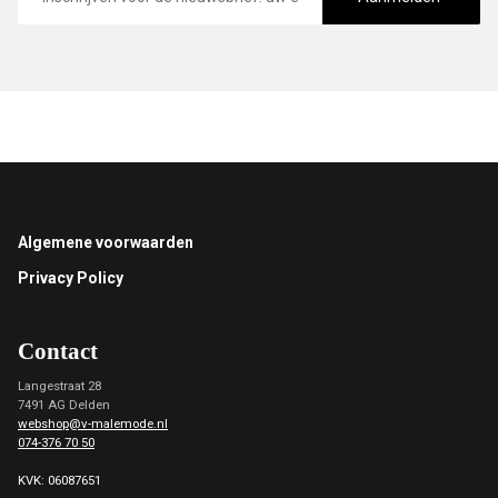
Footer
Algemene voorwaarden
Privacy Policy
Contact
Langestraat 28
7491 AG Delden
webshop@v-malemode.nl
074-376 70 50
KVK: 06087651