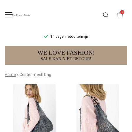
0
14 dagen retourtermijn
Coster
WE LOVE FASHION!
mesh
SALE KAN NIET RETOUR!
bag
Home
Coster mesh bag
-
V-
male
mode